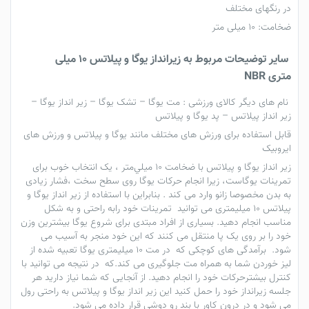
در رنگهای مختلف
ضخامت: 10 میلی‌ متر
سایر توضیحات مربوط به زیرانداز یوگا و پیلاتس 10 میلی
متری NBR
نام های دیگر کالای ورزشی :
مت یوگا
–
تشک یوگا
–
زیر انداز یوگا
–
زیر انداز پیلاتس
–
پد یوگا و پیلاتس
قابل استفاده برای ورزش های مختلف مانند یوگا و پیلاتس و ورزش های
ایروبیک
زیر انداز یوگا و پیلاتس با ضخامت 10 ميلي‌متر ، یک انتخاب خوب برای
تمرینات یوگاست، زیرا انجام حرکات یوگا روی سطح سخت ،فشار زیادی
به بدن مخصوصا زانو وارد می کند . بنابراین با استفاده از
زیر انداز یوگا و
پیلاتس ۱۰ میلیمتری
می توانید تمرینات خود رابه راحتی و به شکل
مناسب انجام دهید. بسیاری از افراد مبتدی برای شروع یوگا بیشترین وزن
خود را بر روی یک پا منتقل می کنند که این خود منجر به آسیب می
شود. برآمدگی های کوچکی که در مت ۱۰ میلیمتری یوگا تعبیه شده از
لیز خوردن شما به همراه مت جلوگیری می کند.که در نتیجه می توانید با
کنترل بیشترحرکات خود را انجام دهید. از آنجایی که شما نیاز دارید هر
جلسه زیرانداز خود را حمل کنید این زیر انداز یوگا و پیلاتس به راحتی رول
می شود و در درون کاور با بند رو دوشی قرار داده می شود.