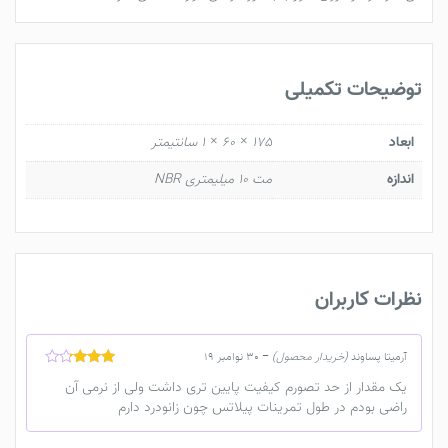
توضیحات تکمیلی
ابعاد
175 × 60 × 1 سانتیمتر
اندازه
مت 10 میلیمتری NBR
نظرات کاربران
آرمیتا پساوند
(خریدار محصول)
–
30 نوامبر 19
نمره
3
یک مقدار از حد تصورم کیفیت پایین تری داشت ولی از نرمی آن
از 5
راضی بودم در طول تمرینات پیلاتس چون زانودرد دارم