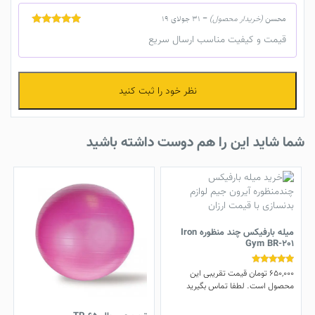
محسن
(خریدار محصول)
–
31 جولای 19
نمره
5
از 5
قیمت و کیفیت مناسب ارسال سریع
نظر خود را ثبت کنید
شما شاید این را هم دوست داشته باشید
میله بارفیکس چند منظوره Iron
Gym BR-201
650,000
تومان
قیمت تقریبی این
نمره
4.83
محصول است. لطفا تماس بگیرید
از 5