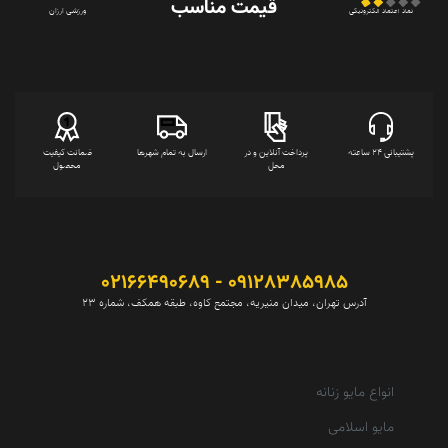
قیمت‌ مناسب
ورزشی ارزان
نماد اعتماد الکترونیکی
پشتیبانی 24 ساعته
پرداخت آنلاین و در
ارسال به تمام شهرها
ضمانت کیفیت
محل
محصول
09128385985 - 02166490689
آدرس تهران، میدان منیریه، مجتمع کاوه، طبقه همکف، شماره 23
انواع مایو زنانه
مایو اسلامی