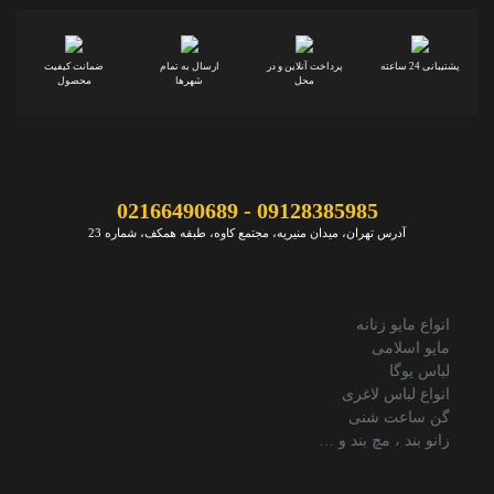
پشتیبانی 24 ساعته
پرداخت آنلاین و در
ارسال به تمام
ضمانت کیفیت
محل
شهرها
محصول
09128385985 - 02166490689
آدرس تهران، میدان منیریه، مجتمع کاوه، طبقه همکف، شماره 23
انواع مایو زنانه
مایو اسلامی
لباس یوگا
انواع لباس لاغری
گن ساعت شنی
زانو بند ، مچ بند و …