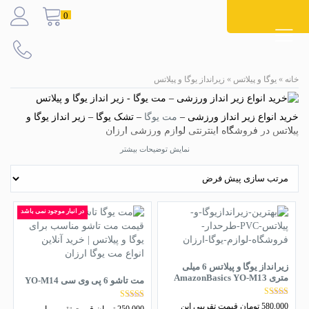
Ski
0
t
conten
خانه
»
یوگا و پیلاتس
»
زیرانداز یوگا و پیلاتس
خرید انواع زیر انداز ورزشی –
مت یوگا
– تشک یوگا –
زیر انداز یوگا و
پیلاتس
در
فروشگاه اینترنتی
لوازم ورزشی
ارزان
ارائه انواع مت یوگا با متریال مختلف از جمله
زیراندازهای TPE
، مت
نمایش توضیحات بیشتر
یوگا Neoprene ، انواع زیر انداز یوگا و پیلاتس PVC ،مت های یوگا NBR و
… در طرح ها و رنگ های مختلف با بهترین قیمت در فروشگاه اینترنتی
ورزشی ارزان،
مرکز فروش لوازم یوگا و پیلاتس در منیریه تهران
. ارسال
به تمام نقاط ایران
در انبار موجود نمی باشد
زیرانداز یوگا و پیلاتس 6 میلی
متری AmazonBasics YO-M13
مت تاشو 6 پی وی سی YO-M14
نمره
580,000
تومان
قیمت تقریبی این
نمره
250,000
تومان
قیمت تقریبی این