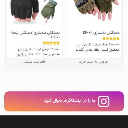
دستکش بدنسازی DK-02
دستکش بدنسازی(دستکش نیمه)
DK-01
250,000
تومان
قیمت تقریبی این
نمره
5.00
120,000
تومان
قیمت تقریبی این
نمره
محصول است. لطفا تماس بگیرید
از 5
4.75
محصول است. لطفا تماس بگیرید
از 5
افزودن به سبد خرید
اطلاعات بیشتر
ما را در اینستاگرام دنبال کنید