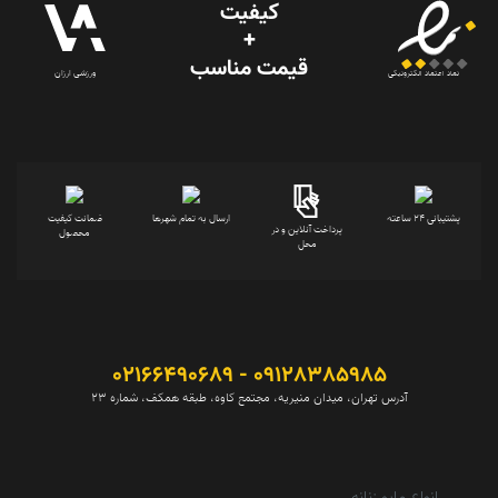
کیفیت
+
قیمت‌ مناسب
ورزشی ارزان
نماد اعتماد الکترونیکی
پشتیبانی 24 ساعته
ارسال به تمام شهرها
ضمانت کیفیت
پرداخت آنلاین و در
محصول
محل
09128385985 - 02166490689
آدرس تهران، میدان منیریه، مجتمع کاوه، طبقه همکف، شماره 23
انواع مایو زنانه