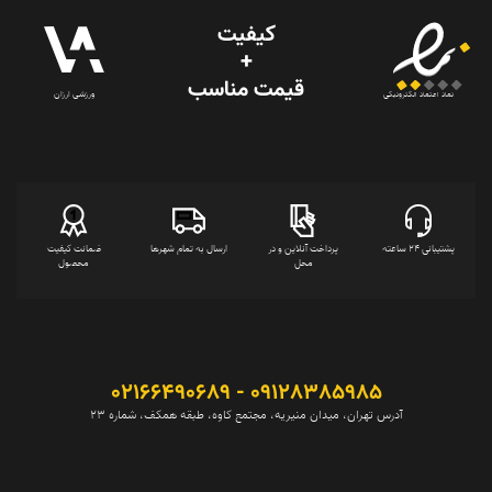
کیفیت
+
قیمت‌ مناسب
ورزشی ارزان
نماد اعتماد الکترونیکی
پشتیبانی 24 ساعته
پرداخت آنلاین و در
ارسال به تمام شهرها
ضمانت کیفیت
محل
محصول
09128385985 - 02166490689
آدرس تهران، میدان منیریه، مجتمع کاوه، طبقه همکف، شماره 23