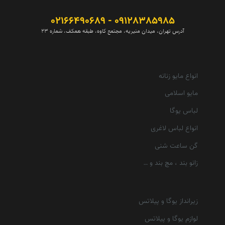
09128385985 - 02166490689
آدرس تهران، میدان منیریه، مجتمع کاوه، طبقه همکف، شماره 23
انواع مایو زنانه
مایو اسلامی
لباس یوگا
انواع لباس لاغری
گن ساعت شنی
زانو بند ، مچ بند و …
زیرانداز یوگا و پیلاتس
لوازم یوگا و پیلاتس