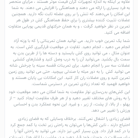
علاوه بر اینکه به اندازه تجهیزات گران قیمت موثر هستند ، مزایای منحصر
به فرد بسیاری را ارائه می دهند و هماهنگی را افزایش می دهند. به شما
این امکان را می‌دهند که تنش را بر روی عضله ثابت نگه دارید. همچنین
عضلات تثبیت کننده بیشتری را برای حفظ هماهنگی کش در طول هر
تمرین در نظر خواهید گرفت ، و به همان حرکتهای قدیمی پویایی متفاوت
اضافه می کنید.
شما یک تمرین خوب دارید. می توانید همان تمریناتی را که با وزنه آزاد
انجام می دهید ، انجام دهید. تفاوت در موقعیت قرارگیری
کش
است. به
عنوان مثال ، می توانید روی کش بایستید و دسته ها را از طرین بدن به
سمت بال بکشید. می‌توانید آن را به درب وصل کنید و فشارهای کششی
عضلات سه سر را انجام دهید. برای تمرینات قفسه سینه یا چرخش شانه
می توانید
کش
را به دور میله یا صندلی بپیچید. حتی می توانید روی زمین
تمرین کنید و روی عضلات ران کار کنید. این امکانات بی پایان هستند و
خواهید فهمید که تعداد زیادی تمرین در دسترس شماست.
این
کش‌های بدن‌سازی
نوار مقاومت به شما امکان می دهد موقعیت خود
را به روش های مختلف تغییر دهید و از هر طرف مقاومت ایجاد کنید – از
پهلو ، از بالا، از پشت، از زیر ، و غیره. این نحوه عملکرد بدن و احساس
ورزش را تغییر می دهد.
فضای زیادی را اشغال نمی‌کنند. برخلاف وسایلی که به فضای زیادی
احتیاج دارند ، ناین
کش‌ها
را می‌توان به راحتی زیر تخت یا کمد جمع کرد
یا در کمد قرار داد. وزن بسیار کمی نیز دارند. می توانید به راحتی آنها را
برای مسافرت در چمدان خود قرار دهید و در ماشین یا اتاق هتل تمرینات