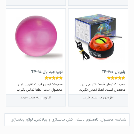
پاوربال TP-200
توپ جیم بال TP-65
520,000
تومان
قیمت تقریبی این
550,000
تومان
قیمت تقریبی این
نمره
نمره
5.00
5.00
محصول است. لطفا تماس بگیرید
محصول است. لطفا تماس بگیرید
از 5
از 5
افزودن به سبد خرید
افزودن به سبد خرید
شناسه محصول:
نامعلوم
دسته:
کش بدنسازی و پیلاتس
,
لوازم بدنسازی