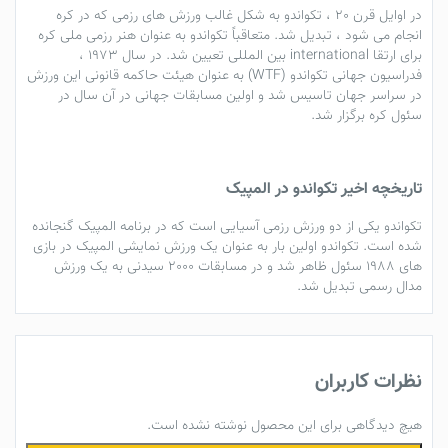
در اوایل قرن 20 ،
تکواندو
به شکل غالب ورزش های رزمی که در کره
انجام می شود ، تبدیل شد. متعاقباً
تکواندو
به عنوان هنر رزمی ملی کره
برای ارتقا international بین المللی تعیین شد. در سال 1973 ،
فدراسیون جهانی
تکواندو
(WTF) به عنوان هیئت حاکمه قانونی این ورزش
در سراسر جهان تاسیس شد و اولین مسابقات جهانی در آن سال در
سئول کره برگزار شد.
تاریخچه اخیر
تکواندو
در المپیک
تکواندو
یکی از دو ورزش رزمی آسیایی است که در برنامه المپیک گنجانده
شده است.
تکواندو
اولین بار به عنوان یک ورزش نمایشی المپیک در بازی
های 1988 سئول ظاهر شد و در مسابقات 2000 سیدنی به یک ورزش
مدال رسمی تبدیل شد.
نظرات کاربران
هیچ دیدگاهی برای این محصول نوشته نشده است.