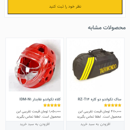
نظر خود را ثبت کنید
محصولات مشابه
ساک تکواندو دو کاره RZ-T14
کلاه تکواندو نقابدار IDM-N1
480,000
تومان
قیمت تقریبی این
1,050,000
تومان
قیمت تقریبی این
نمره
نمره
5.00
5.00
محصول است. لطفا تماس بگیرید
محصول است. لطفا تماس بگیرید
از 5
از 5
افزودن به سبد خرید
افزودن به سبد خرید