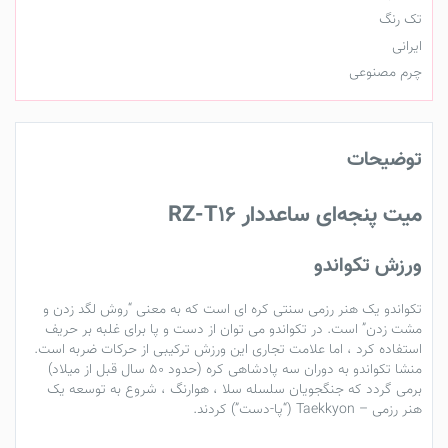
تک رنگ
ایرانی
چرم مصنوعی
توضیحات
میت پنجه‌ای ساعددار RZ-T16
ورزش تکواندو
تکواندو
یک هنر رزمی سنتی کره ای است که به معنی “روش لگد زدن و
مشت زدن” است. در
تکواندو
می توان از دست و پا برای غلبه بر حریف
استفاده کرد ، اما علامت تجاری این ورزش ترکیبی از حرکات ضربه است.
منشا
تکواندو
به دوران سه پادشاهی کره (حدود 50 سال قبل از میلاد)
برمی گردد که جنگجویان سلسله سلا ، هوارنگ ، شروع به توسعه یک
هنر رزمی – Taekkyon (“پا-دست”) کردند.