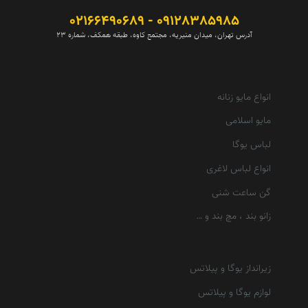
09128385985 - 02166490689
آدرس تهران، میدان منیریه، مجتمع کاوه، طبقه همکف، شماره 23
انواع مایو زنانه
مایو اسلامی
لباس یوگا
انواع لباس لاغری
گن ساعت شنی
زانو بند ، مچ بند و …
زیرانداز یوگا و پیلاتس
لوازم یوگا و پیلاتس