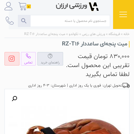
Ski
0
t
conten
خانه
»
فروشگاه
»
ورزش های رزمی
»
تکواندو
»
میت پنجه‌ای ساعددار RZ-T16
میت پنجه‌ای ساعددار RZ-T16
830,000
تومان
قیمت
راهنمای خرید
تماس
تقریبی این محصول است.
لطفا تماس بگیرید
تحویل تهران: فوری یا یک روز اداری | شهرستان: 3-4 روز اداری