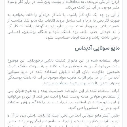
کردن افزایش می‌دهد، به محافظت از پوست بدن شما در برابر کلر و مواد
مضر موجود در آب نیز کمک می‌کند.
از این رو چه یک تازه کار باشید، یا شناگر حرفه‌ای یا فقط بخواهید به
صورت تفریحی به دریا و لب ساحل بروید انتخاب یک
مایو
شنا
مناسب از
اهمیت بالایی برخوردار است. جنس
مایو
باید به گونه‌ای باشد که کلر آب
را به خودش جذب نکند، زود خشک شود و هنگام پوشیدن، احساس
راحتی داشته باشد و باعث ایجاد حساسیت نشود.
مایو سونایی آدیداس
مواد استفاده شده در این مایو از کیفیت بالایی برخوردارند. این موضوع
باعث می‌شود آب را به خودشان جذب نکنند و به سرعت خشک شوند.
همچنین مقاومت بالای الیاف نایلونی استفاده شده در
مایو سونایی
آدیداس
آن را در برابر اثرات مخرب مواد موجود در آب که باعث پوسیدگی
و خراب شدن بافت
مایو
می‌شوند محافظت می‌کند.
الیاف استفاده شده در این مایو ضد حساسیت بوده و به هیج عنوان پس
از استفاده‌ی طولانی مدت پوست شما را اذیت نمی‌کند. از این رو می‌توانید
از این
مایو مردانه
در استخر، لب دریا، در سونا یا هنگام ورزش استفاده
کنید و در آن احساس راحتی کنید.
جنس آستر
مایو سونایی آدیداس
نخی است که باعث راحتی بدن در آن و
نرم و لطیف بودنش می‌شود و از ایجاد حساسیت جلوگیری می‌کند. جنس
بیرونی این مایو سونایی نیز بسیار نرم و لطیف است و منجر می‌شود