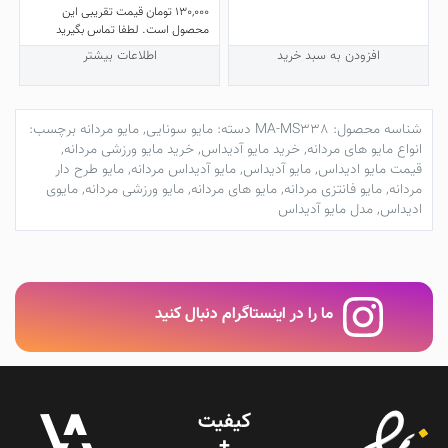
130,000
تومان
قیمت تقریبی این
محصول است. لطفا تماس بگیرید
افزودن به سبد خرید
اطلاعات بیشتر
شناسه محصول:
MA-MS338
دسته:
مایو سونایی
,
مایو مردانه
برچسب:
انواع مایو های مردانه
,
خرید مایو آدیداس
,
خرید مایو ورزشی مردانه
,
قیمت مایو ادیداس
,
مایو آدیداس
,
مایو آدیداس مردانه
,
مایو طرح دار
مردانه
,
مایو فانتزی مردانه
,
مایو های مردانه
,
مایو ورزشی مردانه
,
مایوی
ادیداس
,
مدل مایو آدیداس
ما را در اینستاگرام دنبال کنید
کیفیت
+