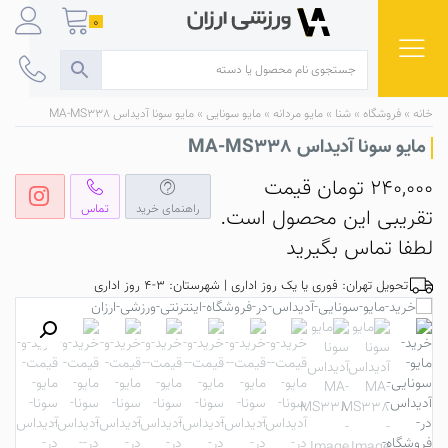
Ski
0
t
conten
خانه
»
فروشگاه
»
شنا
»
مایو مردانه
»
مایو سونایی
»
مایو سونا آدیداس MA-MS338
مایو سونا آدیداس MA-MS338
240,000
تومان
قیمت
راهنمای خرید
تماس
تقریبی این محصول است.
لطفا تماس بگیرید
تحویل تهران: فوری یا یک روز اداری | شهرستان: 3-4 روز اداری