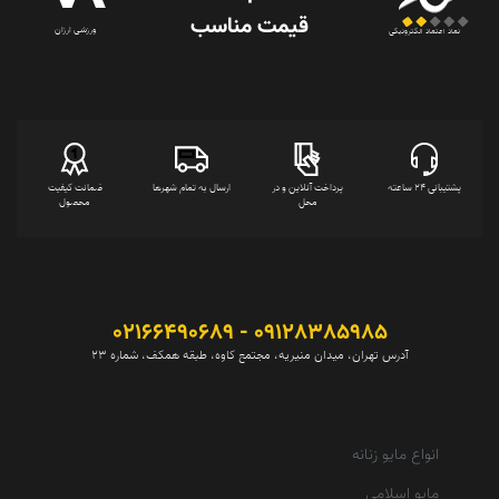
قیمت‌ مناسب
ورزشی ارزان
نماد اعتماد الکترونیکی
پشتیبانی 24 ساعته
پرداخت آنلاین و در
ارسال به تمام شهرها
ضمانت کیفیت
محل
محصول
09128385985 - 02166490689
آدرس تهران، میدان منیریه، مجتمع کاوه، طبقه همکف، شماره 23
انواع مایو زنانه
مایو اسلامی