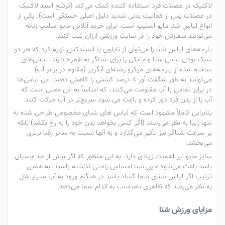
لاکتیک در عضلات فرد استفاده کننده کمک می‌کند (ترشح اسید لاکتیک
در عضلات پس از فعالیت بدنی شدید دلیل اصلی خستگی است). یکی از
انواع لباس شنا مایو اسلیپ است. برای
خرید آنلاین مایو اسلیپ زنانه
می‌توانید سفارش خود را در سایت ورزشی ارزان ثبت کنید.
پارچه‌های
لباس شنا
را می‌توان از نایلون یا اسپندکس تهیه کرد که هر دو
سبک بودن
لباس شنا
و چابکی را برای شناگر به همراه دارند. لباس‌های
ساخته شده از پارچه‌های میکرو رشته‌ای آبگریز (مقاوم در برابر آب)
می‌توانند به طور شگفت آور 8 درصد کشش را کاهش دهند. این لباس‌ها
در برابر تماس با آب مقاومت می‌کنند، که اساساً به این معنی است که
آب را از بدن فرد دور کرده و باعث می شود سریع‌تر در آب حرکت کنند.
بنابراین کاملاً مشهود است که
لباس های شنای
مخصوص طراحی شده نه
تنها زیبا به نظر می‌رسند (اگر کسی بخواهد بدن خود را به رخ بکشد) بلکه
بر سرعت شناگر نیز تأثیر می‌گذارد و به آنها نسبت به سایر رقبا برتری
می‌بخشد.
سایز
مایو
نیز اهمیت زیادی دارد. به این منظور که اگر بیش از حد چسبان
باشد باعث می‌شود حین شنا احساس راحتی نداشته باشید. به همین
ترتیب اگر
لباس شنای
شما گشاد باشد در هنگام ورود به آب بسیار شل
به نظر می‌رسد که ظاهری نامناسب به اندام شما می‌دهد.
مزایای ورزش شنا