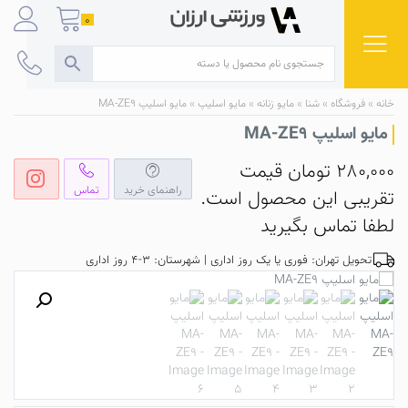
Ski
0
t
conten
خانه
»
فروشگاه
»
شنا
»
مایو زنانه
»
مایو اسلیپ
»
مایو اسلیپ MA-ZE9
مایو اسلیپ MA-ZE9
280,000
تومان
قیمت
راهنمای خرید
تماس
تقریبی این محصول است.
لطفا تماس بگیرید
تحویل تهران: فوری یا یک روز اداری | شهرستان: 3-4 روز اداری