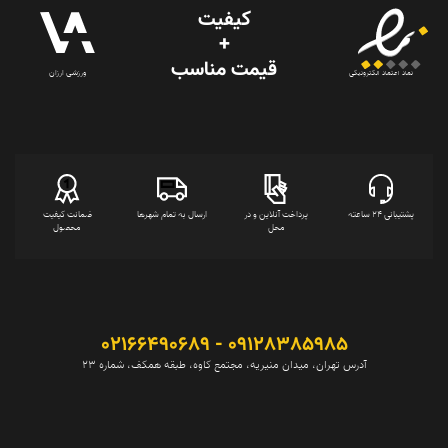
کیفیت
+
قیمت‌ مناسب
ورزشی ارزان
نماد اعتماد الکترونیکی
پشتیبانی 24 ساعته
پرداخت آنلاین و در
ارسال به تمام شهرها
ضمانت کیفیت
محل
محصول
09128385985 - 02166490689
آدرس تهران، میدان منیریه، مجتمع کاوه، طبقه همکف، شماره 23