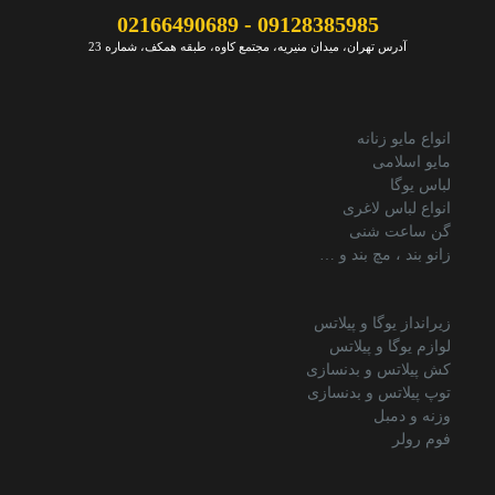
09128385985 - 02166490689
آدرس تهران، میدان منیریه، مجتمع کاوه، طبقه همکف، شماره 23
انواع مایو زنانه
مایو اسلامی
لباس یوگا
انواع لباس لاغری
گن ساعت شنی
زانو بند ، مچ بند و …
زیرانداز یوگا و پیلاتس
لوازم یوگا و پیلاتس
کش پیلاتس و بدنسازی
توپ پیلاتس و بدنسازی
وزنه و دمبل
فوم رولر