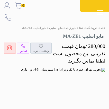
Ski
0
t
conten
خانه
»
فروشگاه
»
شنا
»
مایو زنانه
»
مایو اسلیپ
»
مایو اسلیپ MA-ZE1
مایو اسلیپ MA-ZE1
280,000
تومان
قیمت
راهنمای خرید
تماس
تقریبی این محصول است.
لطفا تماس بگیرید
تحویل تهران: فوری یا یک روز اداری | شهرستان: 3-4 روز اداری