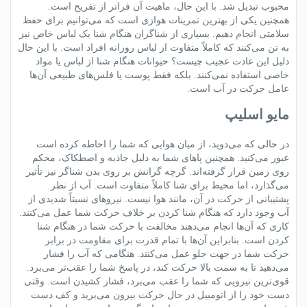
محبوب تبدیل شد. با این حال، ماهیت آن فراتر از تفریح ​​است.
همچنین یکی از بهترین تمرینات هوازی است که می‌توانیم برای حفظ
سلامتی انجام دهیم. بسیاری از شناگران هنگام
شنا
یک لباس خاص نیز
به تن می‌کنند که کاملاً متفاوت از لباس روزانه افراد است. با این حال
دلیل این عادت عجیب چیست؟ حیوانات هنگام شنا از لباس یا مواد
خاصی استفاده نمی‌کنند‌. بلکه فقط پوست یا فلس‌های طبیعی آن‌ها
عامل حرکت در آب است.
مایو اسلیپ
در حالی که می‌دوید، از میان هوایی که شما را احاطه کرده است
عبور می‌کنید. همچنین پاهای شما به دلیل جاذبه و اصطکاک‌، محکم
روی زمین قرار گرفته‌اند. گرچه گرانش بر روی بدن شناگر نیز تأثیر
می‌گذارد، اما محیط برای
شنا
کاملاً متفاوت است. آب از نظر
پشتیبانی از حرکت در آن، مانند هوا نیست. نیروهای نسبتاً شدیدی از
آب وجود دارد که هنگام
شنا
کردن بر خلاف حرکت شما عمل می‌کنند.
کاری که آن‌ها انجام می‌دهند مخالفت با حرکت شما در هنگام شنا
کردن است. بنابراین آن‌ها با تمام قدرت برای مقاومت در برابر
حرکت شما در جهت جلو عمل می‌کنند. هنگامی که آب را فشار
می‌دهید تا به سمت بالا حرکت کند، در پاسخ شما را عقب‌تر می‌برد.
قوی‌ترین نیرویی که شما را عقب می‌برد، فشار کشیدن است. وقتی
دست خود را از اتومبیل در حال حرکت بیرون می‌برید و کف دست