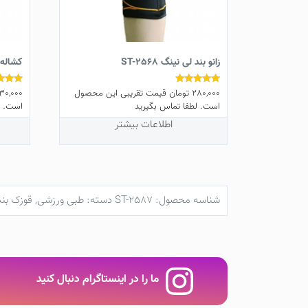
زانو بند لی نینگ ST-2568
کشاله بند 
280,000
تومان
قیمت تقریبی این محصول
30,000
نمره
نمره
5.00
5.00
است. لطفا تماس بگیرید
است. ل
از 5
از 5
اطلاعات بیشتر
شناسه محصول:
ST-2587
دسته:
طبی ورزشی
,
قوزک بند
ما را در اینستاگرام دنبال کنید