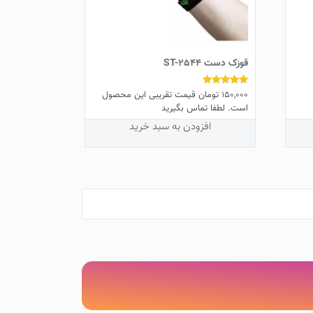
قوزک دست ST-2544
150,000
تومان
قیمت تقریبی این محصول
نمره
5.00
است. لطفا تماس بگیرید
از 5
افزودن به سبد خرید