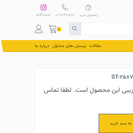
اینستاگرام
راهنمای خرید
02166490689
0
مقالات
پرسش های متداول
درباره ما
یبی این محصول است. لطفا تماس
به سبد خرید