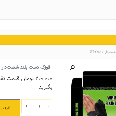
ر ST-2587
قوزک دست بلند شصت‌دار ST-2587
200,000
تومان
قیمت تقر
بگیرید
تعداد
افزودن 