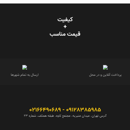
کیفیت
+
قیمت‌ مناسب
پرداخت آنلاین و در محل
ارسال به تمام شهرها
09128385985 - 02166490689
آدرس تهران، میدان منیریه، مجتمع کاوه، طبقه همکف، شماره 23