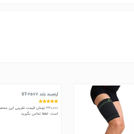
آرنجبند بلند ST-2577
220,000
تومان
قیمت تقریبی این محص
نمره
5.00
است. لطفا تماس بگیرید
از 5