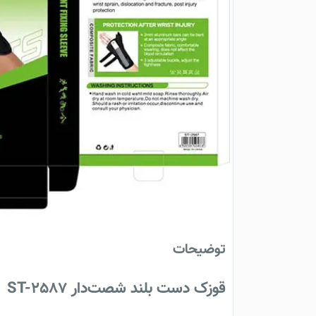
توضیحات
قوزک دست بلند شصت‌دار ST-2587