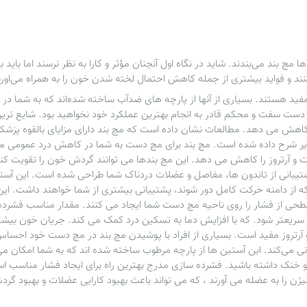
اها
مچ بند
می‌بندند. شاید در نگاه اول آنچنان مؤثر و کارا به نظر نرسند اما باید ب
ند و فواید بیشتری از جمله کاهش احتمال لخته شدن خون را به همراه می‌اورن
فید هستند. بسیاری از آنها از پارچه های ضدآب ساخته شده‌اند که به شما د
 مچ دست سفت و محکم قادر به انجام بهترین عملکرد خود نخواهید بود. شایع 
را کاهش می دهد. مطالعات نشان داده است که
مچ بند
دارای مزایای بالقوه پز
 زیر شرح داده شده است.
مچ بند
برای مچ دست به شما در کاهش درد عمومی مچ
و آرتروز را کاهش می دهد. این
مچ بندها
می توانند گردش خون را تقویت کنند
تیبانی از تاندون ها، مفاصل و عضلات دردناک شما طراحی شده است. این آستی
اینکه از دامنه حرکت کامل دور شوند، پشتیبانی بیشتری از شما خواهند داشت. ای
 سطحی از فشار را روی ناحیه مچ دست شما ایجاد می کنند. مقدار مناسب فشرده
یعتر شود. که با افزایش دما به تسکین درد کمک می کند. جریان خون بیشتر
تروز مفید است. بسیاری از افراد با پوشیدن
مچ بند
در مچ دست خود احساس راح
نی می‌کند. این آستین ها از پارچه مرطوب ساخته شده اند که به شما امکان م
و خنک داشته باشید. فشرده سازی مدرج بهترین راه برای ایجاد فشار مناسب اس
یژن را به عضله می آورند ، که می تواند باعث بهبود کارایی عضلات و بهبود