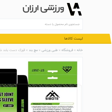
Ski
t
conten
لیست کالاها
خانه
»
فروشگاه
»
طبی ورزشی
»
مچ بند
»
قوزک دست بلند شصت‌دا