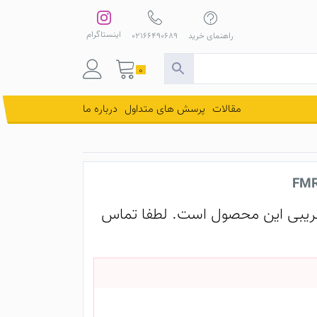
اینستاگرام
راهنمای خرید
02166490689
0
مقالات
پرسش های متداول
درباره ما
یبی این محصول است. لطفا تماس