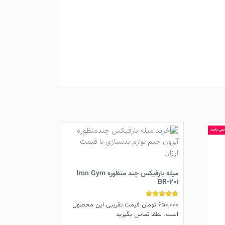
 نمی باشد
میله بارفیکس چند منظوره Iron Gym
BR-201
650,000
تومان
قیمت تقریبی این محصول
نمره
4.83
است. لطفا تماس بگیرید
از 5