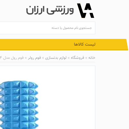
Ski
t
conten
لیست کالاها
خانه
»
فروشگاه
»
لوازم بدنسازی
»
فوم رولر
»
فوم‌ رول مدل 4 بلند FMR-04B