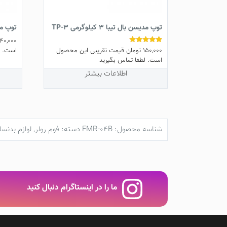
توپ مدیسن بال تیبا 3 کیلوگرمی TP-3
توپ مدیسن 
140,000
150,000
تومان
قیمت تقریبی این محصول
نمره
است. ل
5.00
است. لطفا تماس بگیرید
از 5
اطلاعات بیشتر
شناسه محصول:
FMR-04B
دسته:
فوم رولر
,
لوازم بدنسا
ما را در اینستاگرام دنبال کنید