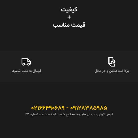
کیفیت
+
قیمت‌ مناسب
پرداخت آنلاین و در محل
ارسال به تمام شهرها
09128385985 - 02166490689
آدرس تهران، میدان منیریه، مجتمع کاوه، طبقه همکف، شماره 23