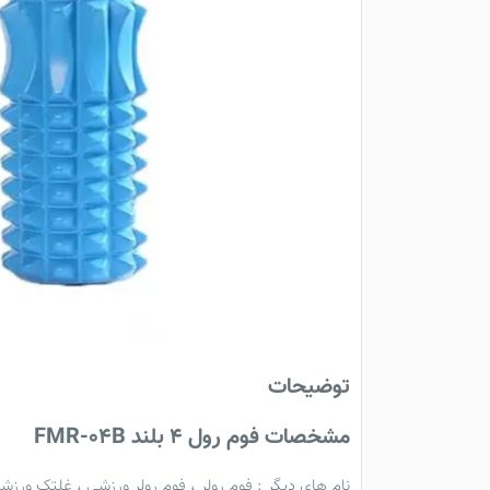
توضیحات
مشخصات فوم‌ رول 4 بلند FMR-04B
نام های دیگر :
فوم رولر
،
فوم رولر ورزشی
،
غلتک ورزش