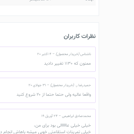
نظرات کاربران
ناشناس
(خریدار محصول)
–
4 اکتبر 20
ممنون که 1130 تغییر دادید
حمیدرضا ر.
(خریدار محصول)
–
31 جولای 20
واقعا عالیه ولی حتما حتما از ۲۰ شروع کنید
محمدصادق ابراهیمی
–
24 آوریل 19
خیلی خیلی عاااااالی بود برای من،
خیلی تمرینات استقامتی خوبی میشه باهاش انجام دا