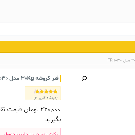
فنر کروشه 30Kg مدل FR-1030
(دیدگاه کاربر
3
)
3
امتیاز
5.00
از 5 امتیاز
مشتری
220,000
تومان
قیمت تقر
بگیرید