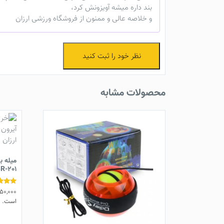
بند داره میشه آویزونش کرد،
و خلاصه عالی و ممنون از فروشگاه ورزشی ارزان
نظر خود را ثبت کنید
محصولات مشابه
R-201
50,000
نمره
4.83
است. ل
از 5