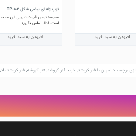
توپ ژله ای بیضی شکل TP-102
100,000
تومان
قیمت تقریبی این محصو
است. لطفا تماس بگیرید
افزودن به سبد خرید
افزودن به سبد خرید
ازی
برچسب:
تمرین با فنر کروشه
,
خرید فنر کروشه
,
فنر کروشه
,
فنر کروشه باد