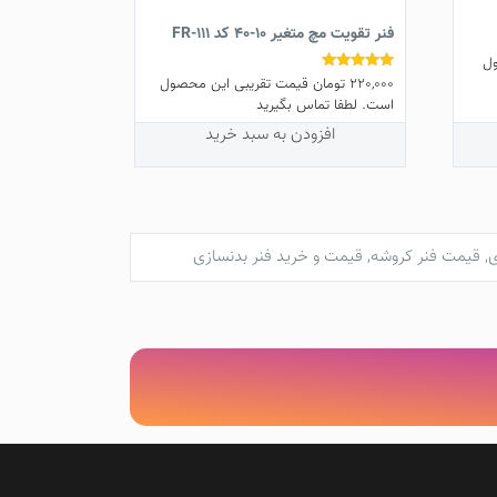
فنر تقویت مچ متغیر 10-40 کد FR-111
ل
220,000
تومان
قیمت تقریبی این محصول
نمره
5.00
است. لطفا تماس بگیرید
از 5
افزودن به سبد خرید
ی
,
قیمت فنر کروشه
,
قیمت و خرید فنر بدنسازی