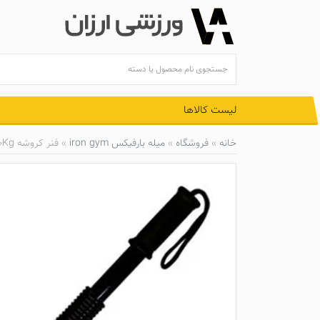
Ski
t
conten
لیست کالاها
خانه
»
فروشگاه
»
میله بارفیکس iron gym
»
فنر کروشه 30Kg مدل FR-1030