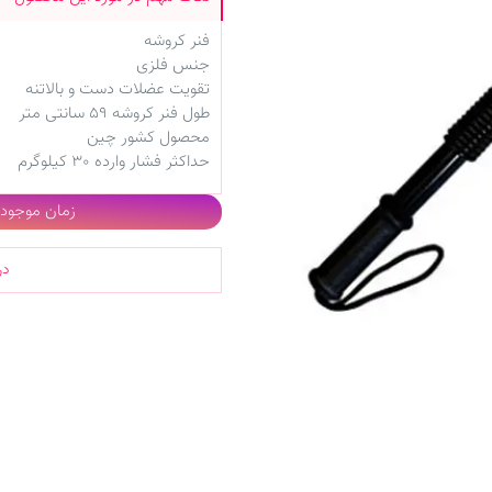
فنر کروشه
جنس فلزی
تقویت عضلات دست و بالاتنه
طول فنر کروشه 59 سانتی متر
محصول کشور چین
حداکثر فشار وارده 30 کیلوگرم
زمان موجودی 
در