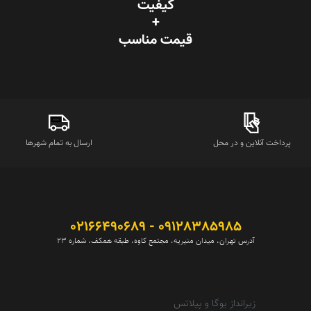
کیفیت
+
قیمت‌ مناسب
پرداخت آنلاین و در محل
ارسال به تمام شهرها
09128385985 - 02166490689
آدرس تهران، میدان منیریه، مجتمع کاوه، طبقه همکف، شماره 23
زیرانداز یوگا و پیلاتس