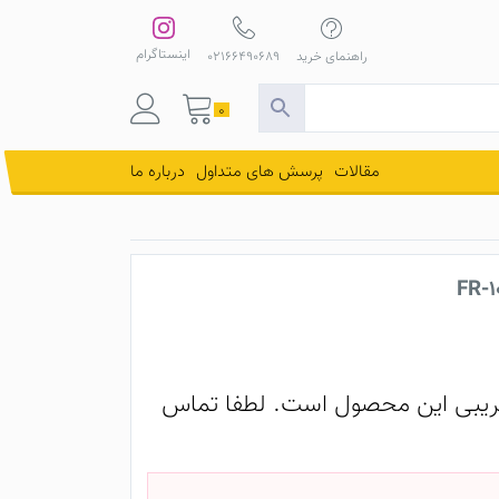
اینستاگرام
راهنمای خرید
02166490689
0
مقالات
پرسش های متداول
درباره ما
یبی این محصول است. لطفا تماس