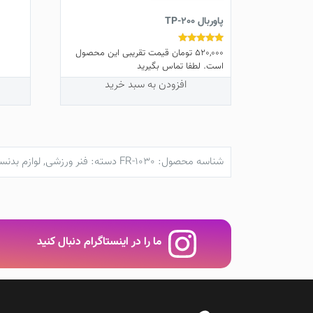
پاوربال TP-200
520,000
تومان
قیمت تقریبی این محصول
نمره
5.00
است. لطفا تماس بگیرید
از 5
افزودن به سبد خرید
شناسه محصول:
FR-1030
دسته:
فنر ورزشی
,
لوازم بدنس
ما را در اینستاگرام دنبال کنید