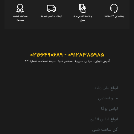
پشتیبانی 24 ساعته
پرداخت آنلاین و در
ارسال به تمام شهرها
ضمانت کیفیت
محل
محصول
09128385985 - 02166490689
آدرس تهران، میدان منیریه، مجتمع کاوه، طبقه همکف، شماره 23
انواع مایو زنانه
مایو اسلامی
لباس یوگا
انواع لباس لاغری
گن ساعت شنی