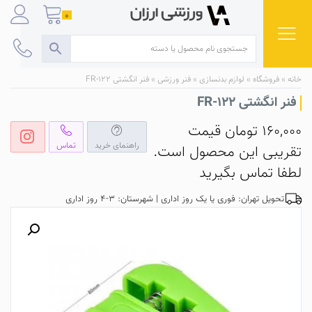
Ski
0
t
conten
خانه
»
فروشگاه
»
لوازم بدنسازی
»
فنر ورزشی
»
فنر انگشتی FR-122
فنر انگشتی FR-122
160,000
تومان
قیمت
راهنمای خرید
تماس
تقریبی این محصول است.
لطفا تماس بگیرید
تحویل تهران: فوری یا یک روز اداری | شهرستان: 3-4 روز اداری