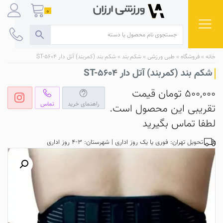
Ski
0
t
conten
خانه
»
فروشگاه
»
طبی ورزشی
»
شکم‌ بند
»
شکم بند (کمربند) آتل دار ST-5604
شکم بند (کمربند) آتل دار ST-5604
500,000
تومان
قیمت
راهنمای خرید
تماس
تقریبی این محصول است.
لطفا تماس بگیرید
تحویل تهران: فوری یا یک روز اداری | شهرستان: 3-4 روز اداری