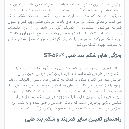
بهترین حالت برای بستن کمر
بند
، خوابیدن به پشت
می‌باشد
،
به
نحوی
که
عضلات شکم و محتویات آن به سمت عقب کشیده شده باشد. این کار به
جایگیری درست کمربند و حمایت مناسب از کمر و عضلات شکم کمک
می کند. برآمدگی شکم در افراد چاق باعث افزایش فشار روی کمر و ستون
فقرات
می‌شود
. استفاده از
کمربند
آتل
دار
شما
را
از این مشکلات
رها
می‌کند
. این شکم بند با
فشرده
سازی
شکم به جمع شدن آن و کاهش
تورم کمک
می‌کند
. همچنین با افزایش گردش خون در محل شکم و کمر
به سرعت بهبود کمک
می‌کند
.
ویژگی های شکم بند طبی ST-5604
الیاف نئوپرین موجود در این
کمر بند طبی
برای گرم نگه داشتن ناحیه
شکم و کمر طراحی شده است. با گرم کردن کمر گردش خون در آن
افزایش پیدا می کند و علاوه بر کمک به کاهش درد ناشی از التهاب ، روند
بهبود را نیز تسریع می کند. پد های سیلیکونی موجود در این محصول ، با
هر حرکت فرد عضلات ناحیه کمر را ماساژ می دهند که در کاهش التهاب
این نواحی تاثیر بسیاری دارد. الیاف موجود در این
شکم بند آتل دار
از
تنفس بالایی برخوردار است که باعث احساس راحتی شده و به شما این
اجازه را می دهد که مدت طولانی و به صورت روزمره از آن استفاده کنید.
راهنمای تعیین سایز کمربند و شکم بند طبی