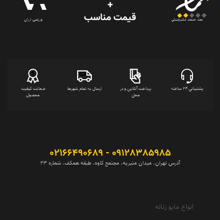
+
قیمت‌ مناسب
ورزشی ارزان
نماد اعتماد الکترونیکی
پشتیبانی 24 ساعته
پرداخت آنلاین و در
ارسال به تمام شهرها
ضمانت کیفیت
محل
محصول
09128385985 - 02166490689
آدرس تهران، میدان منیریه، مجتمع کاوه، طبقه همکف، شماره 23
انواع مایو زنانه