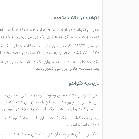
تکواندو
در ایالات متحده
معرفی
تکواندو
در ایالات متحده از دهه 1950 هنگامی آغاز شد که تعداد معدودی از استادان پیشگام برای گسترش هنر به آمریکا سفر کردند. طی چند دهه آینده
دست یافت ، نه تنها به عنوان یک ورزش رزمی ، بلکه به
در سال ۱۹۷۳ ، کره میزبان اولین مسابقات جهانی تکواندو بود. در همان سال ، فدراسیون جهانی
WTF 120 کشور مجزا را به عنوان ۲۰ میلیون عضو عضو خود به حساب می آورد. این اعداد باعث تمایز
تکواندو
اولین بار وقتی به عنوان یک ورزش نمایشی در بازی های المپیک ۱۹۸۸ سئول ظاهر شد ، به عنوان یک و
یک مسابقه کامل ورزشی تبدیل شد.
تاریخچه
تکواندو
یکی از اولین نشانه های وجود
تکواندو
این نقاشی دو چهره غیر مسلح را نشان می دهد که در
تن می کنند و لباس های یکسانی شبیه آنچه در آموزش
ت
پیشرفت
تکواندو
و تکنیک های آن با توسعه کشور کره تو
وجود داشته است.
بالاترین شکل هنر باستان در پادشاهی سیلا به دست آمد.