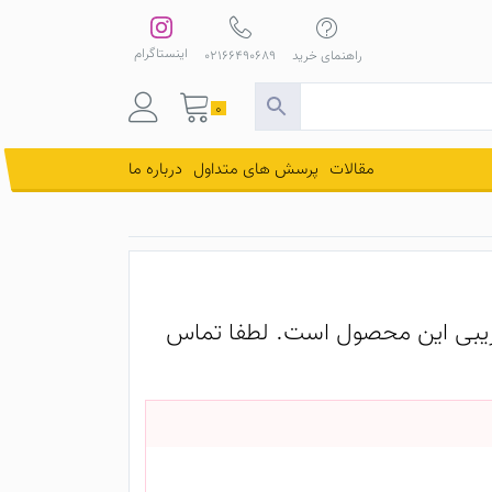
اینستاگرام
راهنمای خرید
02166490689
0
مقالات
پرسش های متداول
درباره ما
یبی این محصول است. لطفا تماس