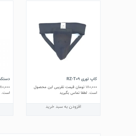
کاپ توری RZ-T09
دستکش 
180,000
تومان
قیمت تقریبی این محصول
80,000
است. لطفا تماس بگیرید
است. ل
افزودن به سبد خرید