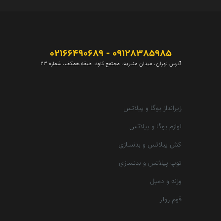
09128385985 - 02166490689
آدرس تهران، میدان منیریه، مجتمع کاوه، طبقه همکف، شماره 23
زیرانداز یوگا و پیلاتس
لوازم یوگا و پیلاتس
کش پیلاتس و بدنسازی
توپ پیلاتس و بدنسازی
وزنه و دمبل
فوم رولر