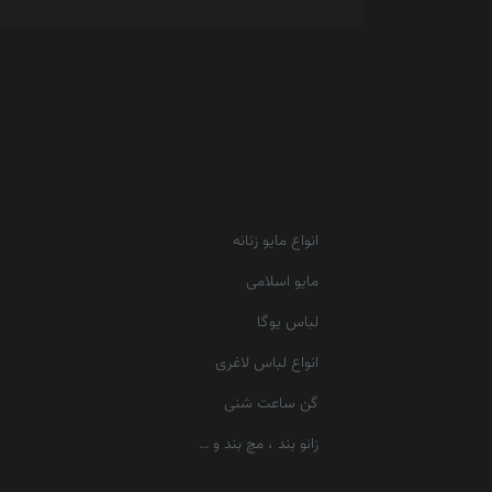
انواع مایو زنانه
مایو اسلامی
لباس یوگا
انواع لباس لاغری
گن ساعت شنی
زانو بند ، مچ بند و …