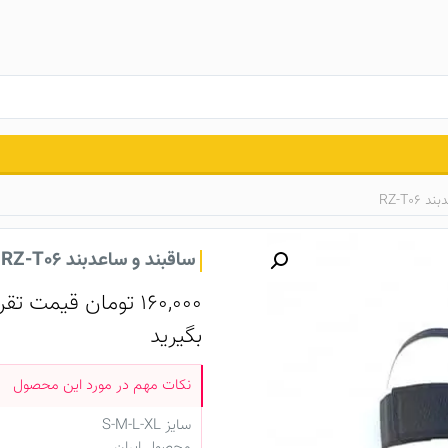
RZ-T06
ساقبند و ساعد‌بند RZ-T06
160,000
تومان
قیمت تقر
بگیرید
سایز S-M-L-XL
محصول ایران