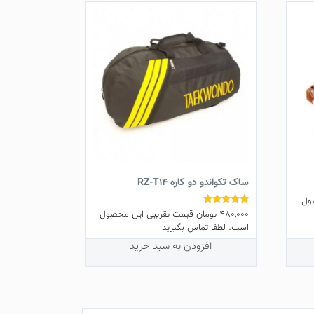
ساک تکواندو دو کاره RZ-T14
ول
480,000
تومان
قیمت تقریبی این محصول
نمره
5.00
است. لطفا تماس بگیرید
از 5
افزودن به سبد خرید