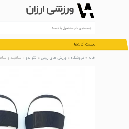
Ski
t
conten
لیست کالاها
خانه
»
فروشگاه
»
ورزش های رزمی
»
تکواندو
»
ساقبند و ساعد‌بند 