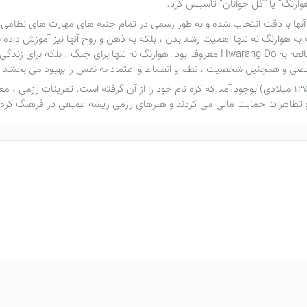
هوارنگ” یا “گل جوانان” تأسیس کرد.
ه هوارنگ نه تنها اهمیت رشد بدن ، بلکه به ذهن و روح آنها نیز آموزش داده 
تاریخ ، شعر و فلسفه نیز آموزش می دیدند. کل بدنه مطالعه به Hwarang Do معروف بود. هوارنگ
 و همچنین شخصیت ، نظم و انضباط و اعتماد به نفس را بهبود می بخشد که 
به دنبال سلسله سیلا ، سلسله کوریو (۹۳۵ میلادی – ۱۳۵۲ میلادی) بوجود آمد که کره نام خود را از آن گرفته
و تظاهرات حمایت مالی می کردند و هنرهای رزمی ریشه عمیقی در فرهنگ کره