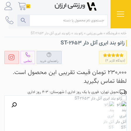
Ski
0
t
conten
خانه
»
فروشگاه
»
طبی ورزشی
»
زانو بند
»
زانو بند ابری آتل دار ST-2653
زانو بند ابری آتل دار ST-2653
(دیدگاه کاربر
2
)
راهنمای خرید
تماس
2
امتیاز
5.00
از 5 امتیاز
مشتری
230,000
تومان
قیمت تقریبی این محصول است.
لطفا تماس بگیرید
تحویل تهران: فوری یا یک روز اداری | شهرستان: 3-4 روز اداری