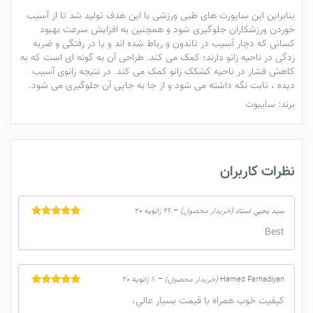
بنابراین این ساپورت های طبی ورزشی با این هدف تولید شد تا از آسیب
خوردن ورزشکاران جلوگیری شود و همچنین به افزایش سرعت بهبود
کسانی که دچار آسیب در تاندون و رباط شده اند و یا در رفتگی و ضربه
زدگی در ناحیه زانو دارند؛ کمک می کند. طراحی آن به گونه ای است که به
کاهش فشار در ناحیه کشکک زانو کمک می کند. در نتیجه زانوی آسیب
دیده ، ثابت نگه داشته می شود و از جا به جایی آن جلوگیری می شود.
برند: سایبوت
نظرات کاربران
سيد يحيي استاد
(خریدار محصول)
–
26 ژانویه 20
نمره
5
از 5
Best
Hamed Farhadiyan
(خریدار محصول)
–
8 ژانویه 20
نمره
5
از 5
كيفيت خوب همراه با قيمت بسيار عالي،