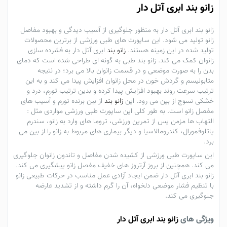
زانو بند ابری آتل دار
زانو بند ابری آتل دار به منظور جلوگیری از آسیب دیدگی و بهبود مفاصل
زانو تولید می شود. این ساپورت های طبی ورزشی از برترین محصولات
تولید شده در این زمینه هستند.
زانو بند
ابری آتل دار به فشرده سازی
زانوان کمک می کند. زانو بند طبی به گونه ای طراحی شده است که دمای
بدن را به صورت موضعی و در قسمت زانوان بالا می برد؛ در نتیجه
متابولیسم و گردش خون در محل زانوان افزایش پیدا می کند و به این
ترتیب سرعت روند بهبود افزایش پیدا کرده و بدین ترتیب تورم، درد و
خشکی نسوج از بین می رود. این
زانو بند
از بین برنده تورم و آسیب های
مفصل زانو است. به طور کلی این ساپورت طبی ورزشی مواردی مثل :
التهاب ها مزمن پس از تمرین ورزشی، تروما های وارد به زانو، سندرم
پاتلوفمورال، کندرومالاسیا و دیگر بیماری های مربوط به زانو را از بین می
برد.
این ساپورت طبی ورزشی از کشیده شدن مفاصل و تاندون زانوان جلوگیری
می کند. همچنین از بروز آرتروز های خفیف مفصل زانو پیشگیری می کند.
زانو بند ابری آتل دار ضمن ایجاد آزادی عمل مناسب در حرکات طبیعی زانو
با تنظیم فشار موضعی دلخواه، آن را گرم داشته و از تشدید عارضه
جلوگیری می کند.
ویژگی های
زانو بند ابری آتل دار