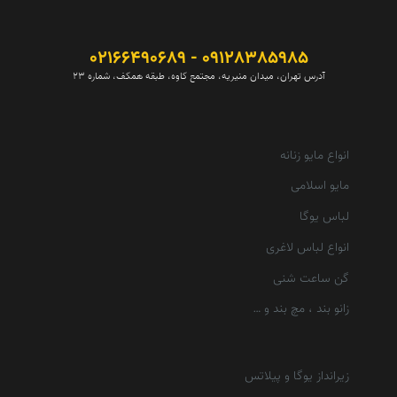
09128385985 - 02166490689
آدرس تهران، میدان منیریه، مجتمع کاوه، طبقه همکف، شماره 23
انواع مایو زنانه
مایو اسلامی
لباس یوگا
انواع لباس لاغری
گن ساعت شنی
زانو بند ، مچ بند و …
زیرانداز یوگا و پیلاتس