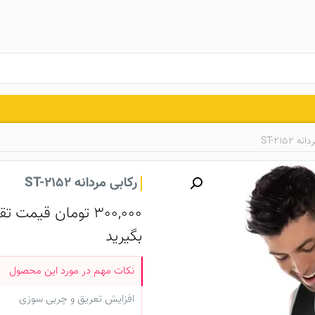
 ST-2152
رکابی مردانه ST-2152
300,000
تومان
قیمت تقر
بگیرید
افزایش تعریق و چربی سوزی