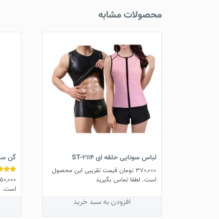
محصولات مشابه
لباس سونایی حلقه ای ST-2114
گن ساعت
370,000
تومان
قیمت تقریبی این محصول
50,000
نمره
است. لطفا تماس بگیرید
5.00
است. ل
از 5
افزودن به سبد خرید