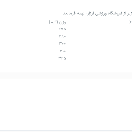
فروشگاه ورزشی ارزان
تهیه فرمایید :
وزن (گرم)
275
280
300
310
325