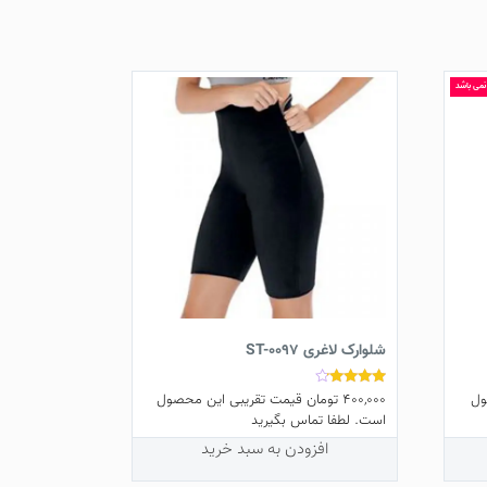
 نمی باشد
شلوارک لاغری ST-0097
ول
400,000
تومان
قیمت تقریبی این محصول
نمره
4.00
است. لطفا تماس بگیرید
از 5
افزودن به سبد خرید