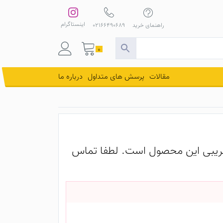
اینستاگرام
راهنمای خرید
02166490689
0
مقالات
پرسش های متداول
درباره ما
یبی این محصول است. لطفا تماس