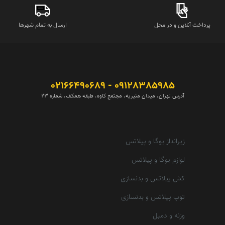
پرداخت آنلاین و در محل
ارسال به تمام شهرها
09128385985 - 02166490689
آدرس تهران، میدان منیریه، مجتمع کاوه، طبقه همکف، شماره 23
زیرانداز یوگا و پیلاتس
لوازم یوگا و پیلاتس
کش پیلاتس و بدنسازی
توپ پیلاتس و بدنسازی
وزنه و دمبل