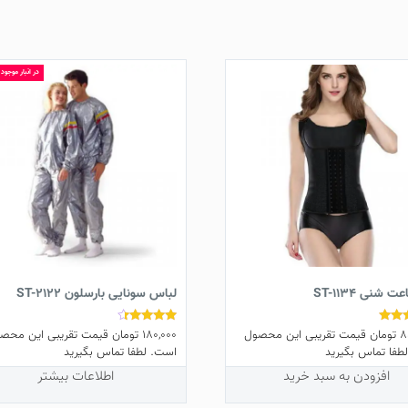
در انبار موجود
 شنی ST-1134
لباس سونایی بارسلون ST-2122
8
تومان
قیمت تقریبی این محصول
180,000
تومان
قیمت تقریبی این محص
نمره
4.20
طفا تماس بگیرید
است. لطفا تماس بگیرید
از 5
افزودن به سبد خرید
اطلاعات بیشتر