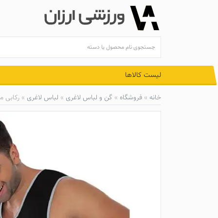
Ski
t
conten
لیست کالاها
خانه
»
فروشگاه
»
گن و لباس لاغری
»
لباس لاغری
»
رکابی مردانه