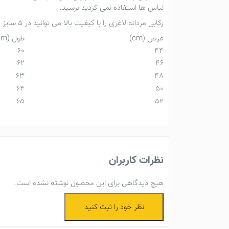
لباس ها استفاده نمی کردید برسید.
رکابی مردانه لاغری را با کیفیت بالا می توانید در 5 سایز زیر از
عرض (cm)
طول (cm)
60
44
62
46
63
48
64
50
65
52
نظرات کاربران
هیچ دیدگاهی برای این محصول نوشته نشده است.
نظر خود را ثبت کنید