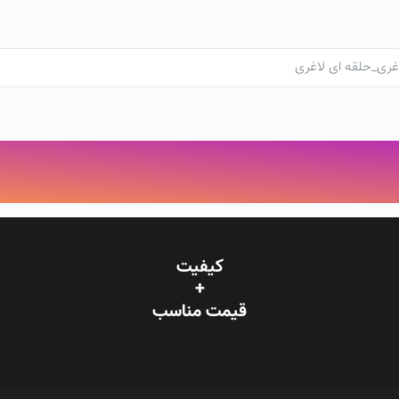
اغری_حلقه ای لاغری
کیفیت
+
قیمت‌ مناسب