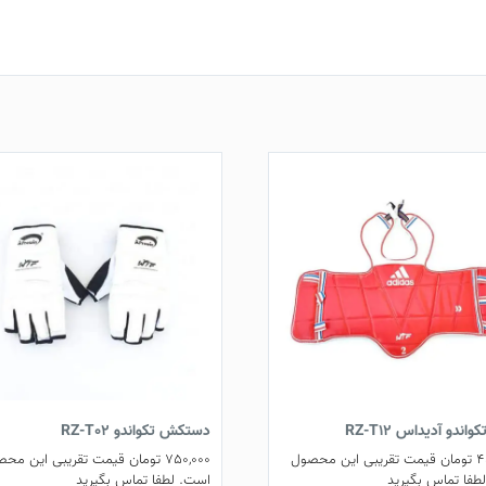
اندو آدیداس RZ-T12
دستکش تکواندو RZ-T02
4
تومان
قیمت تقریبی این محصول
750,000
تومان
قیمت تقریبی این محص
طفا تماس بگیرید
است. لطفا تماس بگیرید