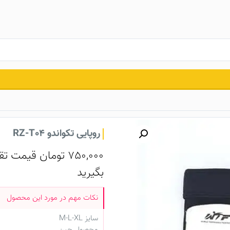
روپایی تکواندو RZ-T04
750,000
تومان
قیمت تقر
بگیرید
سایز M-L-XL
محصول چین