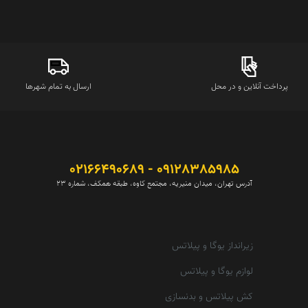
پرداخت آنلاین و در محل
ارسال به تمام شهرها
09128385985 - 02166490689
آدرس تهران، میدان منیریه، مجتمع کاوه، طبقه همکف، شماره 23
زیرانداز یوگا و پیلاتس
لوازم یوگا و پیلاتس
کش پیلاتس و بدنسازی