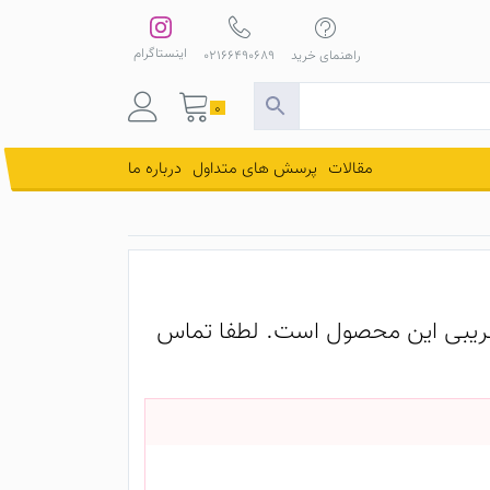
اینستاگرام
راهنمای خرید
02166490689
0
مقالات
پرسش های متداول
درباره ما
یبی این محصول است. لطفا تماس