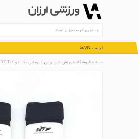
Ski
t
conten
لیست کالاها
خانه
»
فروشگاه
»
ورزش های رزمی
»
روپایی تکواندو RZ-T04