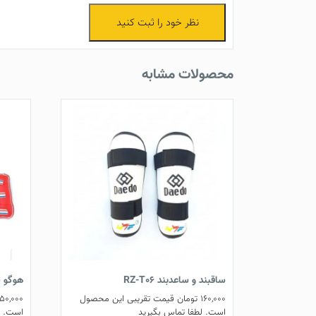
نظر خود را ثبت کنید
محصولات مشابه
ساقبند و ساعد‌بند RZ-T06
هوگو تکو
160,000
تومان
قیمت تقریبی این محصول
50,000
است. لطفا تماس بگیرید
است. ل