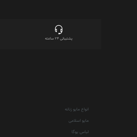
پشتیبانی 24 ساعته
انواع مایو زنانه
مایو اسلامی
لباس یوگا