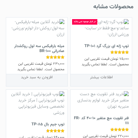
محصولات مشابه
در انبار موجود نمی باشد
توپ ژله ای بزرگ گرد TP-101
میله بارفیکس سه لول روکشدار
صادراتی BR-100
75,000
تومان
قیمت تقریبی این
نمره
5.00
230,000
تومان
قیمت تقریبی این
نمره
محصول است. لطفا تماس بگیرید
از 5
5.00
محصول است. لطفا تماس بگیرید
از 5
اطلاعات بیشتر
افزودن به سبد خرید
فنر تقویت مچ متغیر 10-40 کد FR-
111
توپ جیم بال TP-85
220,000
تومان
قیمت تقریبی این
نمره
640,000
تومان
قیمت تقریبی این
نمره