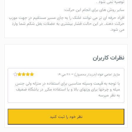
توصیه نمی شود .
سایر روش های برای انجام این حرکت:
افراد حرفه ای تر می توانند غلتک را به جای مسیر مستقیم در جهت مورب
حرکت دهند. در این حالت فشار بیشتری به عضلات بغل شکم شما وارد
می شود.
نظرات کاربران
مازیار امامی خواه
(خریدار محصول)
–
28 می 19
نمره
4
از
با توجه به قیمت وسیله مناسبی برای استفاده در منزله ولی جنس
5
میله و چرخها برای وزنهای بالا و یا استفاده مکرر در باشگاه ضعیف
به نظر میرسه
نظر خود را ثبت کنید