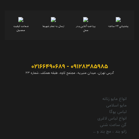
پشتیبانی 24 ساعته
پرداخت آنلاین و در
ارسال به تمام شهرها
ضمانت کیفیت
محل
محصول
09128385985 - 02166490689
آدرس تهران، میدان منیریه، مجتمع کاوه، طبقه همکف، شماره 23
انواع مایو زنانه
مایو اسلامی
لباس یوگا
انواع لباس لاغری
گن ساعت شنی
زانو بند ، مچ بند و …