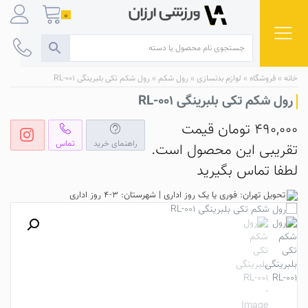
Ski
0
t
conten
خانه
»
فروشگاه
»
لوازم بدنسازی
»
رول شکم
»
رول شکم تکی بلبرینگی RL-001
رول شکم تکی بلبرینگی RL-001
490,000
تومان
قیمت
راهنمای خرید
تماس
تقریبی این محصول است.
لطفا تماس بگیرید
تحویل تهران: فوری یا یک روز اداری | شهرستان: 3-4 روز اداری