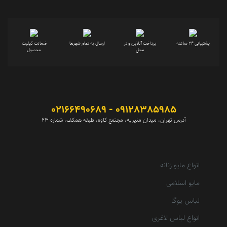
پشتیبانی 24 ساعته
پرداخت آنلاین و در
ارسال به تمام شهرها
ضمانت کیفیت
محل
محصول
09128385985 - 02166490689
آدرس تهران، میدان منیریه، مجتمع کاوه، طبقه همکف، شماره 23
انواع مایو زنانه
مایو اسلامی
لباس یوگا
انواع لباس لاغری