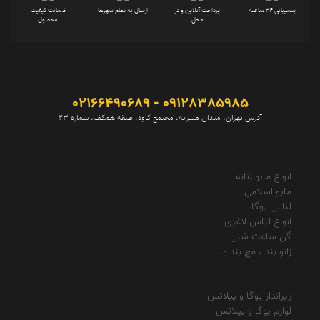
پشتیبانی 24 ساعته
پرداخت آنلاین و در
ارسال به تمام شهرها
ضمانت کیفیت
محل
محصول
09128385985 - 02166490689
آدرس تهران، میدان منیریه، مجتمع کاوه، طبقه همکف، شماره 23
انواع مایو زنانه
مایو اسلامی
لباس یوگا
انواع لباس لاغری
گن ساعت شنی
زانو بند ، مچ بند و …
زیرانداز یوگا و پیلاتس
لوازم یوگا و پیلاتس