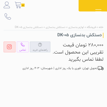
Ski
0
t
conten
خانه
»
فروشگاه
»
لوازم بدنسازی
»
دستکش بدنسازی
»
دستکش بدنسازی DK-05
دستکش بدنسازی DK-05
280,000
تومان
قیمت
راهنمای خرید
تماس
تقریبی این محصول است.
لطفا تماس بگیرید
تحویل تهران: فوری یا یک روز اداری | شهرستان: 3-4 روز اداری