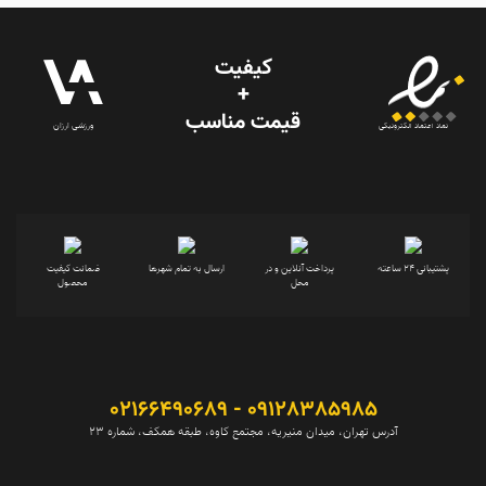
کیفیت
+
قیمت‌ مناسب
ورزشی ارزان
نماد اعتماد الکترونیکی
پشتیبانی 24 ساعته
پرداخت آنلاین و در
ارسال به تمام شهرها
ضمانت کیفیت
محل
محصول
09128385985 - 02166490689
آدرس تهران، میدان منیریه، مجتمع کاوه، طبقه همکف، شماره 23