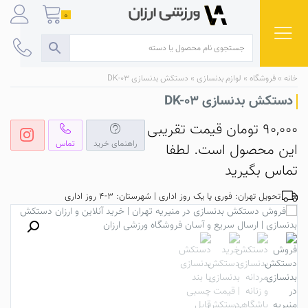
Ski
0
t
conten
خانه
»
فروشگاه
»
لوازم بدنسازی
»
دستکش بدنسازی DK-03
دستکش بدنسازی DK-03
90,000
تومان
قیمت تقریبی
راهنمای خرید
تماس
این محصول است. لطفا
تماس بگیرید
تحویل تهران: فوری یا یک روز اداری | شهرستان: 3-4 روز اداری