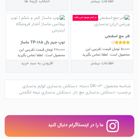
اطلاعات بیشتر
انتخاب گزینه ها
انواع
مختلفی
می
در انبار موجود نمی باشد
باشد.
گزینه
ها
فنر مچ اسفنجی
ممکن
توپ جیم بال TP-185 ماساژ
است
50,000
تومان
قیمت تقریبی این
نمره
680,000
تومان
قیمت تقریبی این
در
4.00
محصول است. لطفا تماس بگیرید
محصول است. لطفا تماس بگیرید
از 5
صفحه
اطلاعات بیشتر
افزودن به سبد خرید
محصول
انتخاب
شوند
شناسه محصول:
DK-03
دسته:
دستکش بدنسازی
,
لوازم بدنسازی
برچسب:
دستکش بدنسازی مچ دار
,
دستکش بدنسازی نیمه انگشتی
ما را در اینستاگرام دنبال کنید