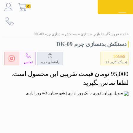
Ski
0
t
conten
خانه
»
فروشگاه
»
لوازم بدنسازی
»
دستکش بدنسازی چرم DK-09
دستکش بدنسازی چرم DK-09
راهنمای خرید
تماس
1
امتیاز
5.00
(دیدگاه کاربر
1
)
از 5 امتیاز
مشتری
95,000
تومان
قیمت تقریبی این محصول است.
لطفا تماس بگیرید
تحویل تهران: فوری یا یک روز اداری | شهرستان: 3-4 روز اداری