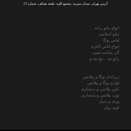
آدرس تهران، میدان منیریه، مجتمع کاوه، طبقه همکف، شماره 23
انواع مایو زنانه
مایو اسلامی
لباس یوگا
انواع لباس لاغری
گن ساعت شنی
زانو بند ، مچ بند و …
زیرانداز یوگا و پیلاتس
لوازم یوگا و پیلاتس
کش پیلاتس و بدنسازی
توپ پیلاتس و بدنسازی
وزنه و دمبل
فوم رولر