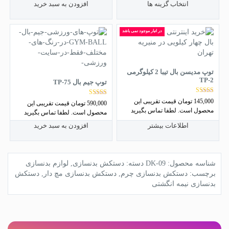
این
انتخاب گزینه ها
افزودن به سبد خرید
محصول
دارای
در انبار موجود نمی باشد
انواع
مختلفی
می
باشد.
توپ مدیسن بال تیبا 2 کیلوگرمی
گزینه
TP-2
توپ جیم بال TP-75
ها
ممکن
نمره
145,000
تومان
قیمت تقریبی این
نمره
590,000
تومان
قیمت تقریبی این
است
5.00
4.75
محصول است. لطفا تماس بگیرید
از 5
محصول است. لطفا تماس بگیرید
از 5
در
صفحه
اطلاعات بیشتر
افزودن به سبد خرید
محصول
انتخاب
شوند
شناسه محصول:
DK-09
دسته:
دستکش بدنسازی
,
لوازم بدنسازی
برچسب:
دستکش بدنسازی چرم
,
دستکش بدنسازی مچ دار
,
دستکش
بدنسازی نیمه انگشتی