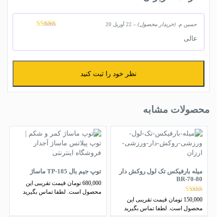
حسین م.
(خریدار محصول)
–
22 آوریل 20
نمره
5
از 5
عالی
نظر خود را ثبت کنید
محصولات مشابه
میله بارفیکس تک لول روکش دار
توپ جیم بال TP-185 ماساژ
BR-70-80
680,000
تومان
قیمت تقریبی این
محصول است. لطفا تماس بگیرید
نمره
150,000
تومان
قیمت تقریبی این
4.50
محصول است. لطفا تماس بگیرید
از 5