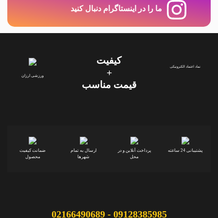
ما را در اینستاگرام دنبال کنید
کیفیت
نماد اعتماد الکترونیکی
+
ورزشی ارزان
قیمت‌ مناسب
پشتیبانی 24 ساعته
پرداخت آنلاین و در
ارسال به تمام
ضمانت کیفیت
محل
شهرها
محصول
09128385985 - 02166490689