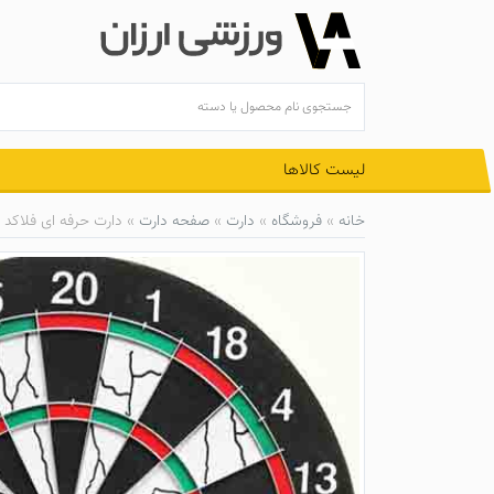
Ski
t
conten
لیست کالاها
خانه
»
فروشگاه
»
دارت
»
صفحه دارت
»
دارت حرفه‌ ای فلاکد DT-FL1830