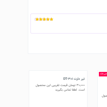
نمره
5
از 5
 نمی باشد
تیر دارت DT-301
30,000
تومان
قیمت تقریبی این محصول
است. لطفا تماس بگیرید
صول