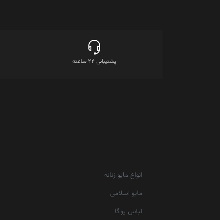
پشتیبانی 24 ساعته
انواع مایو زنانه
مایو اسلامی
لباس یوگا