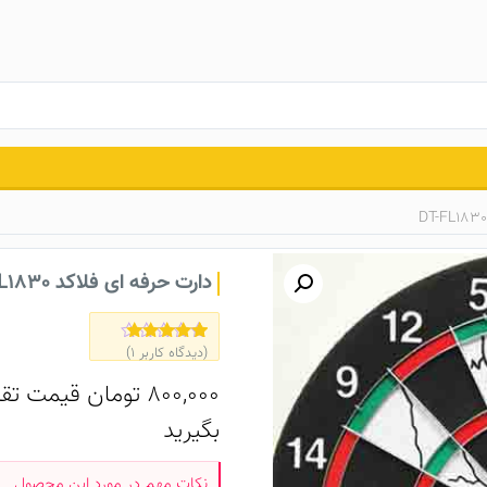
دارت حرفه‌ ای فلاکد DT-FL1830
(دیدگاه کاربر
1
)
1
امتیاز
5.00
از 5 امتیاز
مشتری
800,000
تومان
قیمت تقر
بگیرید