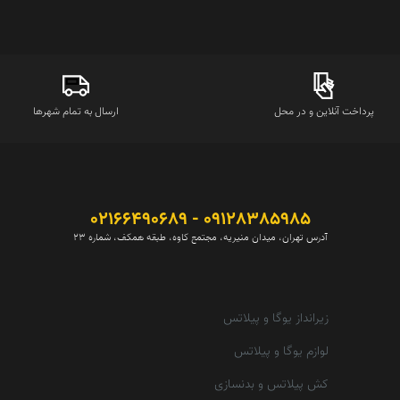
پرداخت آنلاین و در محل
ارسال به تمام شهرها
09128385985 - 02166490689
آدرس تهران، میدان منیریه، مجتمع کاوه، طبقه همکف، شماره 23
زیرانداز یوگا و پیلاتس
لوازم یوگا و پیلاتس
کش پیلاتس و بدنسازی