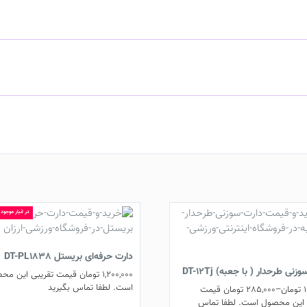
در انبار موجود
دارت حرفه‌ای بریستل DT-PL1838
نی طرحدار ( با جعبه) DT-12Tj
1,200,000
تومان
قیمت تقریبی این مح
است. لطفا تماس بگیرید
تومان
–
285,000
تومان
قیمت
 این محصول است. لطفا تماس