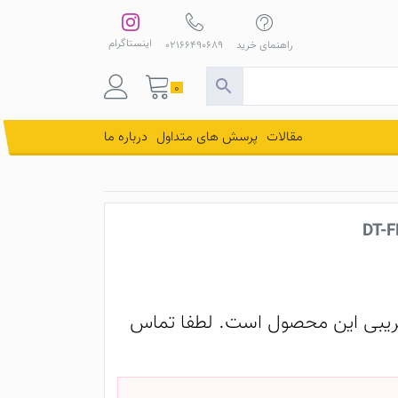
اینستاگرام
راهنمای خرید
02166490689
0
مقالات
پرسش های متداول
درباره ما
یبی این محصول است. لطفا تماس