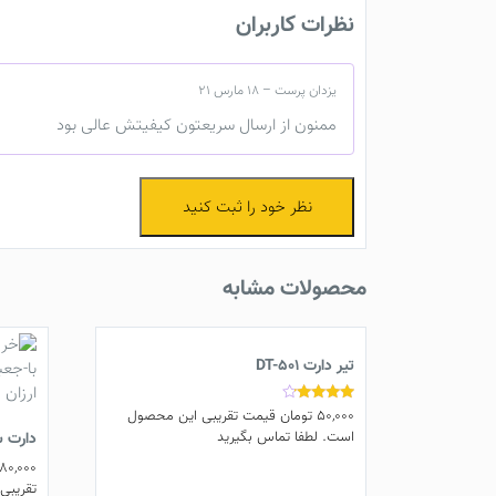
نظرات کاربران
یزدان پرست
–
18 مارس 21
ممنون از ارسال سریعتون کیفیتش عالی بود
نظر خود را ثبت کنید
محصولات مشابه
تیر دارت DT-501
50,000
تومان
قیمت تقریبی این محصول
نمره
4.00
است. لطفا تماس بگیرید
دارت سوز
از 5
180,000
تقریبی