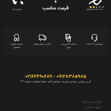
+
قیمت‌ مناسب
ورزشی ارزان
نماد اعتماد الکترونیکی
پشتیبانی 24 ساعته
پرداخت آنلاین و در
ارسال به تمام شهرها
ضمانت کیفیت
محل
محصول
09128385985 - 02166490689
آدرس تهران، میدان منیریه، مجتمع کاوه، طبقه همکف، شماره 23
انواع مایو زنانه
مایو اسلامی