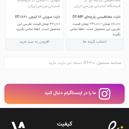
مختلفی
می
باشد.
دارت مغناطیسی پارچه‌ای DT-MP
دارت سوزنی ۱۸ اینچی DT-1820
گزینه
180,000
تومان
–
230,000
تومان
قیمت
420,000
تومان
قیمت تقریبی این
ها
تقریبی این محصول است. لطفا تماس
محصول است. لطفا تماس بگیرید
ممکن
بگیرید
است
این
در
انتخاب گزینه ها
افزودن به سبد خرید
محصول
صفحه
دارای
محصول
انواع
انتخاب
شناسه محصول:
DT-301
دسته:
تیر دارت
,
دارت
مختلفی
شوند
می
باشد.
گزینه
ها
ما را در اینستاگرام دنبال کنید
ممکن
است
در
صفحه
محصول
انتخاب
کیفیت
شوند