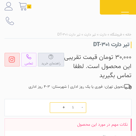
Ski
0
t
conten
خانه
»
فروشگاه
»
دارت
»
تیر دارت
»
تیر دارت DT-301
تیر دارت DT-301
30,000
تومان
قیمت تقریبی
راهنمای خرید
تماس
این محصول است. لطفا
تماس بگیرید
تحویل تهران: فوری یا یک روز اداری | شهرستان: 3-4 روز اداری
تعداد