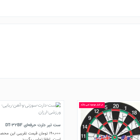
در انبار موجود نمی باشد
ست تیر دارت حرفه‌ای DT-32BF
190,000
تومان
قیمت تقریبی این محص
است. لطفا تماس بگیرید