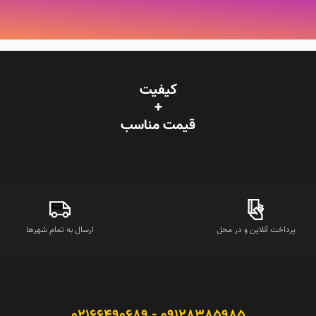
کیفیت
+
قیمت‌ مناسب
پرداخت آنلاین و در محل
ارسال به تمام شهرها
09128385985 - 02166490689