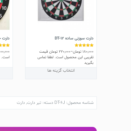
دارت سوزنی ساده DT-12
دارت حرفه
180,000
تومان
–
220,000
تومان
قیمت
00,000
نمره
نمره
5.00
5.00
تقریبی این محصول است. لطفا تماس
است. ل
از 5
از 5
بگیرید
این
انتخاب گزینه ها
محصول
دارای
انواع
مختلفی
می
شناسه محصول:
DT-6J
دسته:
تیر دارت
,
دارت
باشد.
گزینه
ها
ممکن