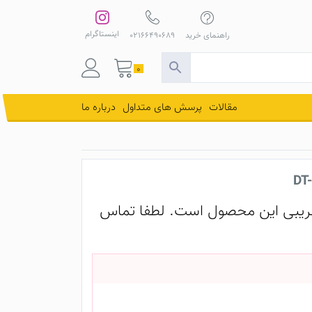
اینستاگرام
راهنمای خرید
02166490689
0
مقالات
پرسش های متداول
درباره ما
یبی این محصول است. لطفا تماس