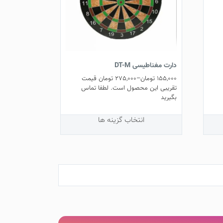
دارت مغناطیسی DT-M
155,000
تومان
–
275,000
تومان
قیمت
تقریبی این محصول است. لطفا تماس
بگیرید
این
انتخاب گزینه ها
محصول
دارای
انواع
مختلفی
می
باشد.
گزینه
ها
ممکن
است