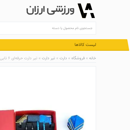
Ski
t
conten
لیست کالاها
خانه
»
فروشگاه
»
دارت
»
تیر دارت
»
تیر دارت حرفه‌ای ۶ تایی DT-6J