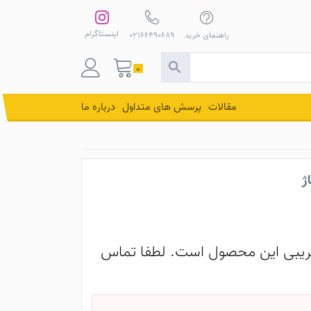
اینستاگرام
راهنمای خرید
02166490689
0
مقالات
پرسش های متداول
درباره ما
یبی این محصول است. لطفا تماس