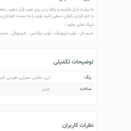
به پشت دراز بکشید و پاها را بر روی توپ قرار دهید، 
با خم کردن زانوان، سعی کنید توپ را به سمت خودتان بچر
لینک های مفید :
جیم بال
،
توپ ایروبیک
،
توپ پیلاتس
،
فیزیوبال
،
مدیس
توضیحات تکمیلی
رنگ
آبی, بنقش, صورتی, طوسی, قرم
ساخت
چین
نظرات کاربران