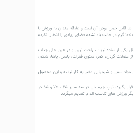
 ها قابل حمل بودن آن است و علاقه مندان به ورزش با
این توپ ها می توانند با همراه داشتن آن به برنامه های تمرینی بدن سازی خود در هر مکانی بپردازند. توپ جیم بال با وزنی بین 800 تا 1050 گرم در حالت باد نشده فضای زیادی را اشغال نکرده
ال
یکی از ساده ترین ، راحت ترین و در عین حال جذاب
اساژ عضلات گردن، کمر، ستون فقرات، باسن، پاها، شکم،
مواد سمی و شیمیایی مضر به کار نرفته و این محصول
جیم بال با توجه به فرم کروی خود از آرگونومی خاصی برخوردار است که می تواند براحتی در منزل مورد استفاده تمام اعضای خانواده قرار بگیرد. توپ جیم بال در سه سایز 65 ، 75 و 85 در
 دیگر ورزش های تناسب اندام تقدیم میگردد.