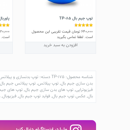
توپ جیم بال TP-85
پاوربال -200
640,000
تومان
قیمت تقریبی این محصول
20,000
نمره
نمره
5.00
4.50
است. لطفا تماس بگیرید
است. ل
از 5
از 5
افزودن به سبد خرید
شناسه محصول:
TP-175
دسته:
توپ بدنسازی و پیلاتس
بدن سازی جیم بال
,
توپ پیلاتس
,
توپ پیلاتس جیم بال
فیزیوتراپی
,
توپ های بدن سازی جیم بال
,
توپ های جیم 
بال
,
عکس توپ جیم بال
,
فواید توپ جیم بال
,
فیزیوبال
,
و
ما را در اینستاگرام دنبال کنید