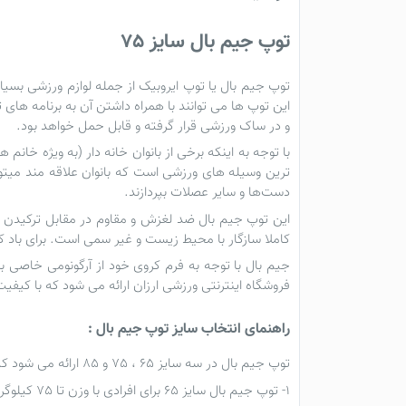
توپ جیم بال سایز 75
توپ جیم بال
یا
توپ ایروبیک
از جمله
لوازم ورزشی
بسیار
و در ساک ورزشی قرار گرفته و قابل حمل خواهد بود.
با توجه به اینکه برخی از بانوان خانه دار (به ویژه خان
ترین وسیله های ورزشی است که بانوان علاقه مند میتوان
دست‌ها و سایر عصلات بپردازند.
این توپ جیم بال ضد لغزش و مقاوم در مقابل ترکیدن 
کاملا سازگار با محیط زیست و غیر سمی است. برای باد ک
فروشگاه اینترنتی ورزشی ارزان ارائه می شود که با کیفی
راهنمای انتخاب سایز توپ جیم بال :
توپ جیم بال در سه سایز 65 ، 75 و 85 ارائه می شود که قد و وزن دو فاکتور مهم برای انتخاب توپ مناسب است :
1- توپ جیم بال سایز 65 برای افرادی با وزن تا 75 کیلوگرم و تا قد 170