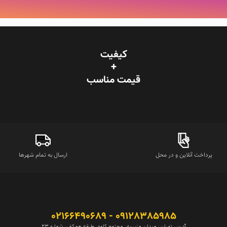
کیفیت
+
قیمت‌ مناسب
پرداخت آنلاین و در محل
ارسال به تمام شهرها
09128385985 - 02166490689
آدرس تهران، میدان منیریه، مجتمع کاوه، طبقه همکف، شماره 23