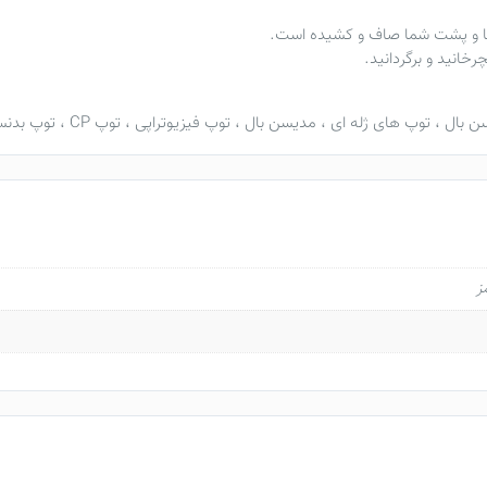
پاها و پشت شما صاف و کشیده است.
خانید و برگردانید.
ن بال
،
توپ های ژله ای
،
مدیسن بال
،
توپ فیزیوتراپی
،
توپ CP
،
توپ بدنس
ز