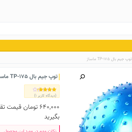
توپ جیم بال TP-175 ماساژ
توپ جیم بال TP-175 ماساژ
(دیدگاه کاربر
1
)
1
امتیاز
4.00
از 5
امتیاز
640,000
تومان
قیمت تقر
مشتری
بگیرید