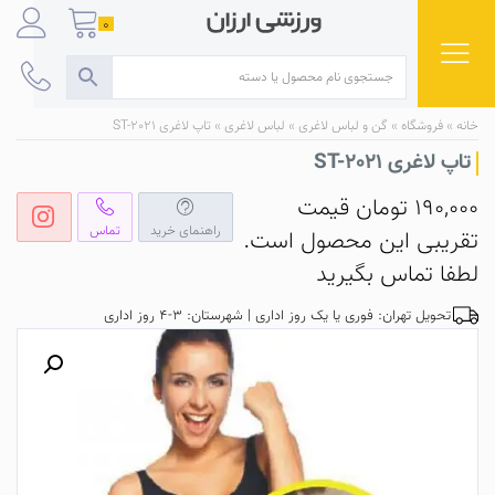
Ski
0
t
conten
خانه
»
فروشگاه
»
گن و لباس لاغری
»
لباس لاغری
»
تاپ لاغری ST-2021
تاپ لاغری ST-2021
190,000
تومان
قیمت
راهنمای خرید
تماس
تقریبی این محصول است.
لطفا تماس بگیرید
تحویل تهران: فوری یا یک روز اداری | شهرستان: 3-4 روز اداری