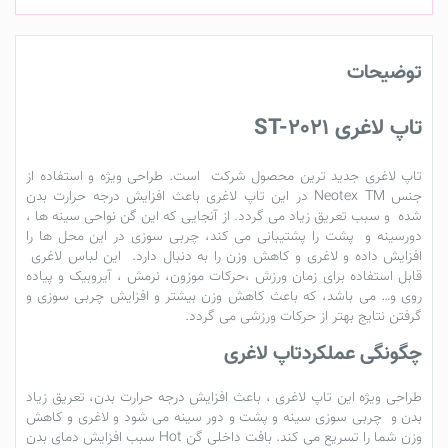
توضیحات
تاپ لاغری ST-2021
تاپ لاغری جدید ترین محصول شرکت است. طراحی ویژه و استفاده از
جنس Neotex TM در این
تاپ لاغری
باعث افزایش درجه حرارت بدن
شده و سبب تعریق زیاد می گردد. از آنجایی که این
گن
نواحی سینه ها ،
دورسینه و پشت را پشتیبانی می کند، چربی سوزی در این محل ها را
افزایش داده و لاغری و کاهش وزن را به دنبال دارد. این
لباس لاغری
قابل استفاده برای زمان ورزش ،حرکات موزون، نرمش ، آیروبیک و پیاده
روی و… می باشد، که باعث کاهش وزن بیشتر و افزایش چربی سوزی و
گرفتن نتایج بهتر از حرکات ورزشی می گردد.
چگونگی عملكردتاپ لاغری
طراحی ويژه این
تاپ لاغری
، باعث افزايش درجه حرارت بدن، تعريق زياد
بدن و چربی سوزی سینه و پشت و دور سینه می شود و لاغری و كاهش
وزن شما را تسریع می کند. بافت داخلی گن Hot سبب افزايش دمای بدن