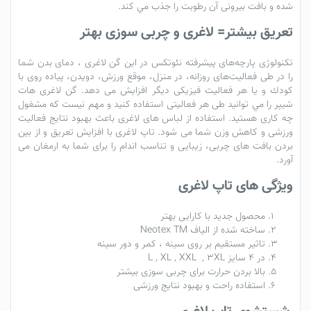
شده و بافت بيرونی آن رطوبت را جذب مي كند.
تعریق بیشتر= لاغری و چربی سوزی بهتر
تكنولوژی پارچه‌های پيشرفته نئوتكس در این
گن لاغری
، دمای بدن شما
را در طی فعاليت‌های روزانه، در منزل، موقع ورزش، دويدن، پياده روی با
كودك و يا هر فعاليت فيزيكی ديگر افزايش می دهد.
گن لاغری ‌هات
شيپر
را مي توانيد طی هر فعاليتی استفاده كنيد و مهم نيست كه مشغول
چه كاری هستيد. استفاده از
لباس های لاغری
باعث بهبود نتایج فعالیت
ورزشی و کاهش وزن شما می شود.
تاپ لاغری
با افزایش تعریق و از بین
بردن بافت های چربی، زیبایی و تناسب اندام را برای شما به ارمغان می
آورد.
ویژگی
های تاپ لاغری
محصول جدید با کارایی بهتر
ساخته شده از الیاف Neotex TM
تاثیر مستقیم بر روی سینه ، کمر و دور سینه
در 4 سایز L , XL , XXL , 3XL
بالا بردن حرارت برای چربی سوزی بیشتر
استفاده راحت و بهبود نتایج ورزشی