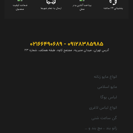
پرداخت آنلاین و در
ضمانت کیفیت
پشتیبانی 24 ساعته
ارسال به تمام شهرها
محل
محصول
09128385985 - 02166490689
آدرس تهران، میدان منیریه، مجتمع کاوه، طبقه همکف، شماره 23
انواع مایو زنانه
مایو اسلامی
لباس یوگا
انواع لباس لاغری
گن ساعت شنی
زانو بند ، مچ بند و …