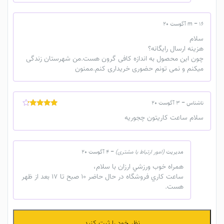
16 آگوست 20
–
m
سلام
هزینه ارسال رایگانه؟
چون این محصول به اندازه کافی گرون هست.من شهرستان زندگی
میکنم و نمی تونم حضوری خریداری کنم.ممنون
ناشناس
–
3 آگوست 20
نمره
4
از
سلام ساعت كاريتون چجوريه
5
مدیریت
(امور ارتباط با مشتری)
–
4 آگوست 20
همراه خوب ورزشي ارزان با سلام،
ساعت كاري فروشگاه در حال حاضر 10 صبح تا 17 بعد از ظهر
هست.
نظر خود را ثبت کنید