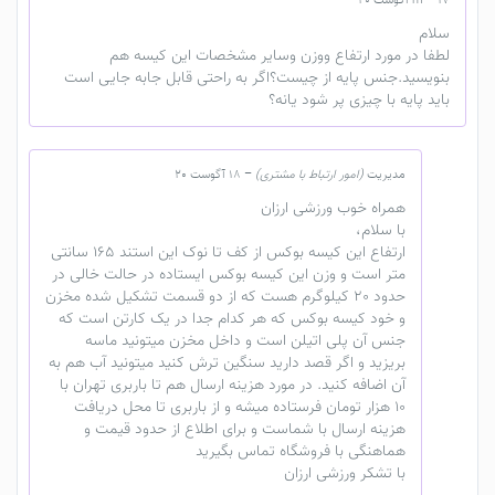
17 آگوست 20
–
m
سلام
لطفا در مورد ارتفاع ووزن وسایر مشخصات این کیسه هم
بنویسید.جنس پایه از چیست؟اگر به راحتی قابل جابه جایی است
باید پایه با چیزی پر شود یانه؟
مدیریت
(امور ارتباط با مشتری)
–
18 آگوست 20
همراه خوب ورزشی ارزان
با سلام،
ارتفاع این کیسه بوکس از کف تا نوک این استند 165 سانتی
متر است و وزن این کیسه بوکس ایستاده در حالت خالی در
حدود 20 کیلوگرم هست که از دو قسمت تشکیل شده مخزن
و خود کیسه بوکس که هر کدام جدا در یک کارتن است که
جنس آن پلی اتیلن است و داخل مخزن میتونید ماسه
بریزید و اگر قصد دارید سنگین ترش کنید میتونید آب هم به
آن اضافه کنید. در مورد هزینه ارسال هم تا باربری تهران با
10 هزار تومان فرستاده میشه و از باربری تا محل دریافت
هزینه ارسال با شماست و برای اطلاع از حدود قیمت و
هماهنگی با فروشگاه تماس بگیرید
با تشکر ورزشی ارزان