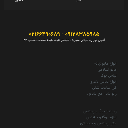
محل
محصول
09128385985 - 02166490689
آدرس تهران، میدان منیریه، مجتمع کاوه، طبقه همکف، شماره 23
انواع مایو زنانه
مایو اسلامی
لباس یوگا
انواع لباس لاغری
گن ساعت شنی
زانو بند ، مچ بند و …
زیرانداز یوگا و پیلاتس
لوازم یوگا و پیلاتس
کش پیلاتس و بدنسازی