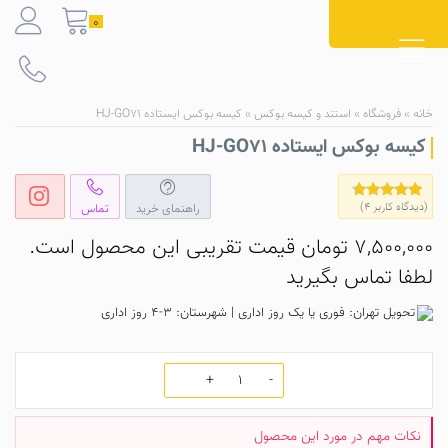
Ski
0
t
conten
خانه
»
فروشگاه
»
استند و کیسه بوکس
»
کیسه بوکس ایستاده HJ-GO71
کیسه بوکس ایستاده HJ-GO71
(دیدگاه کاربر
4
)
راهنمای خرید
تماس
2
امتیاز
4.50
از 5 امتیاز
مشتری
7,500,000
تومان
قیمت تقریبی این محصول است.
لطفا تماس بگیرید
تحویل تهران: فوری یا یک روز اداری | شهرستان: 3-4 روز اداری
تعداد