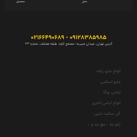
محل
محصول
09128385985 - 02166490689
آدرس تهران، میدان منیریه، مجتمع کاوه، طبقه همکف، شماره 23
انواع مایو زنانه
مایو اسلامی
لباس یوگا
انواع لباس لاغری
گن ساعت شنی
زانو بند ، مچ بند و …