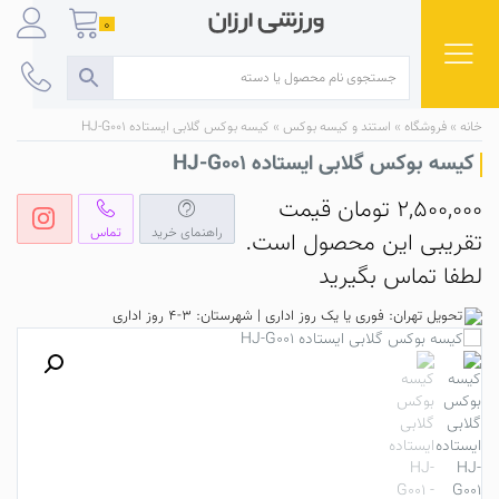
Ski
0
t
conten
خانه
»
فروشگاه
»
استند و کیسه بوکس
»
کیسه بوکس گلابی ایستاده HJ-G001
کیسه بوکس گلابی ایستاده HJ-G001
2,500,000
تومان
قیمت
راهنمای خرید
تماس
تقریبی این محصول است.
لطفا تماس بگیرید
تحویل تهران: فوری یا یک روز اداری | شهرستان: 3-4 روز اداری