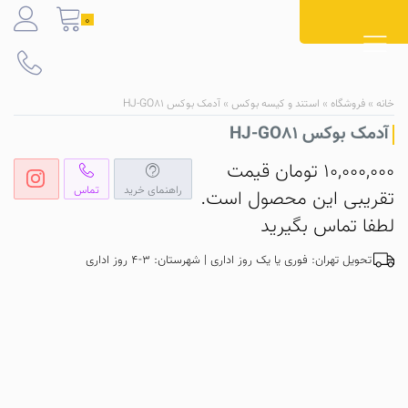
Ski
0
t
conten
خانه
»
فروشگاه
»
استند و کیسه بوکس
»
آدمک بوکس HJ-GO81
آدمک بوکس HJ-GO81
10,000,000
تومان
قیمت
راهنمای خرید
تماس
تقریبی این محصول است.
لطفا تماس بگیرید
تحویل تهران: فوری یا یک روز اداری | شهرستان: 3-4 روز اداری