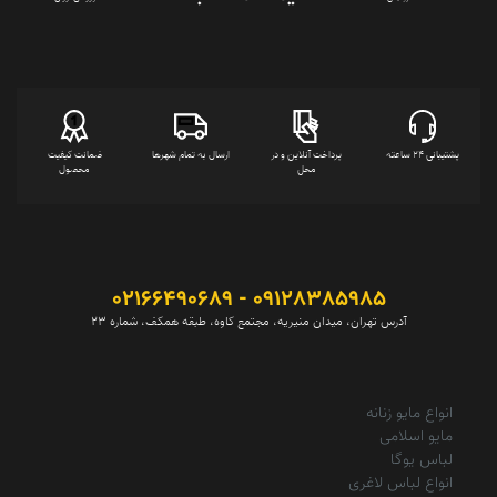
پشتیبانی 24 ساعته
پرداخت آنلاین و در
ارسال به تمام شهرها
ضمانت کیفیت
محل
محصول
09128385985 - 02166490689
آدرس تهران، میدان منیریه، مجتمع کاوه، طبقه همکف، شماره 23
انواع مایو زنانه
مایو اسلامی
لباس یوگا
انواع لباس لاغری