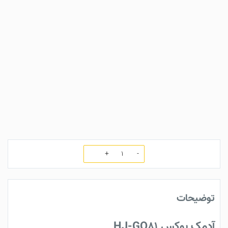
تعداد
توضیحات
آدمک بوکس HJ-GO81