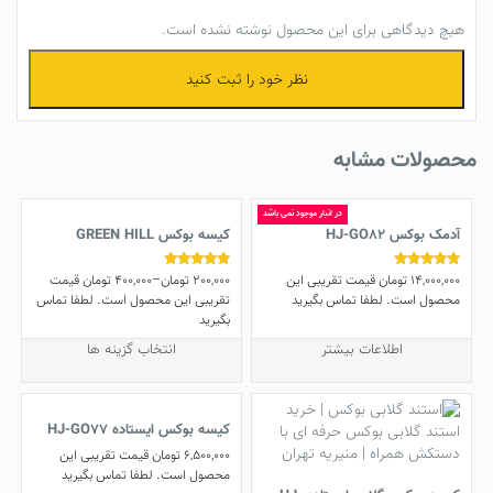
هیچ دیدگاهی برای این محصول نوشته نشده است.
نظر خود را ثبت کنید
محصولات مشابه
در انبار موجود نمی باشد
آدمک بوکس HJ-GO82
کیسه بوکس GREEN HILL
14,000,000
تومان
قیمت تقریبی این
200,000
تومان
–
400,000
تومان
قیمت
نمره
نمره
4.60
5.00
محصول است. لطفا تماس بگیرید
تقریبی این محصول است. لطفا تماس
از 5
از 5
بگیرید
این
اطلاعات بیشتر
انتخاب گزینه ها
محصول
دارای
انواع
کیسه بوکس ایستاده HJ-GO77
مختلفی
6,500,000
تومان
قیمت تقریبی این
می
محصول است. لطفا تماس بگیرید
باشد.