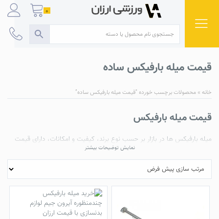
Ski
0
t
conten
قیمت میله بارفیکس ساده
خانه
»
محصولات برچسب خورده “قیمت میله بارفیکس ساده”
قیمت میله بارفیکس
میله بارفیکس
ها در بازار بر حسب نوع برند، کیفیت و امکانات، دارای قیمت
نمایش توضیحات بیشتر
های متفاوتی می باشند. فروشگاه ورزشی ارزان با واردات مستقیم و حذف
واسطه ها توانسته کاهش قابل توجهی در
قیمت میله بارفیکس
های وارداتی
خود داشته باشد.
در لیست زیر قیمت های انواع
میله بارفیکس
های ارائه شده در فروشگاه
اینترنتی ورزشی ارزان را ملاحظه می کنید.