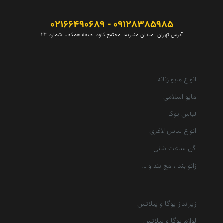
09128385985 - 02166490689
آدرس تهران، میدان منیریه، مجتمع کاوه، طبقه همکف، شماره 23
انواع مایو زنانه
مایو اسلامی
لباس یوگا
انواع لباس لاغری
گن ساعت شنی
زانو بند ، مچ بند و …
زیرانداز یوگا و پیلاتس
لوازم یوگا و پیلاتس