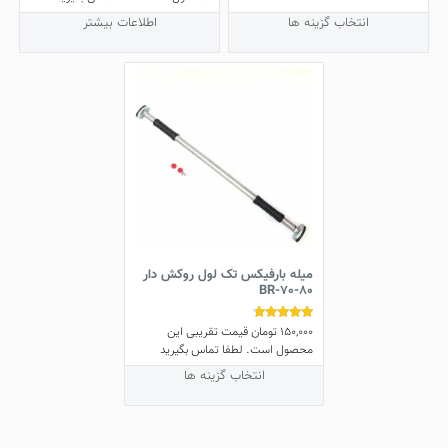
باشد.
گزینه
انتخاب گزینه ها
اطلاعات بیشتر
ها
ممکن
است
در
صفحه
محصول
انتخاب
شوند
میله بارفیکس تک لول روکش دار
BR-70-80
150,000
تومان
قیمت تقریبی این
نمره
4.50
محصول است. لطفا تماس بگیرید
از 5
این
انتخاب گزینه ها
محصول
دارای
انواع