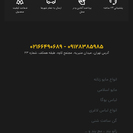
پشتیبانی 24 ساعته
پرداخت آنلاین و در
ارسال به تمام شهرها
ضمانت کیفیت
محل
محصول
09128385985 - 02166490689
آدرس تهران، میدان منیریه، مجتمع کاوه، طبقه همکف، شماره 23
انواع مایو زنانه
مایو اسلامی
لباس یوگا
انواع لباس لاغری
گن ساعت شنی
زانو بند ، مچ بند و …