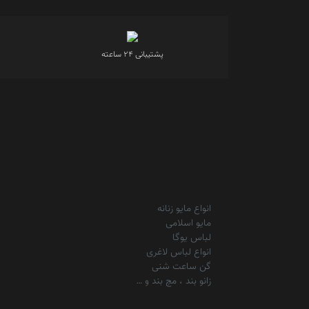
پشتیبانی 24 ساعته
انواع مایو زنانه
مایو اسلامی
لباس یوگا
انواع لباس لاغری
گن ساعت شنی
زانو بند ، مچ بند و …