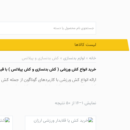
Ski
t
conten
لیست کالاها
خانه
»
لوازم بدنسازی
»
کش بدنسازی و پیلاتس
خرید انواع کش ورزشی (
کش بدنسازی
و
کش پیلاتس
) با قی
ارائه انواع کش ورزشی با کاربردهای گوناگون از جمله ک
کش پیلاتس متری ، کش پاورلوپ و … و کش های مخصوص و
ورزشی ارزان،
فروشگاه تخصصی لوازم پیلاتس
، مرکز خرید
نمایش 1–16 از 50 نتیجه