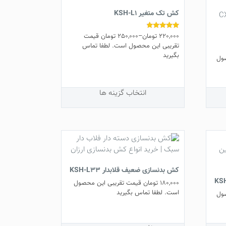
کش تک متغیر KSH-L1
220,000
تومان
–
250,000
تومان
قیمت
نمره
4.63
تقریبی این محصول است. لطفا تماس
از 5
بگیرید
ول
این
محصول
دارای
انتخاب گزینه ها
انواع
مختلفی
می
باشد.
گزینه
ها
ممکن
کش بدنسازی ضعیف قلابدار KSH-L33
است
180,000
تومان
قیمت تقریبی این محصول
در
است. لطفا تماس بگیرید
ول
صفحه
محصول
انتخاب