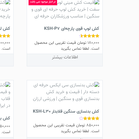
مختلف
باشد.
در انبار موجود نمی باشد
می
گزینه
باشد.
ها
گزینه
ممکن
ها
کش لوپ قوی پارچه‌ای KSH-P7
کش لوپ 
است
ممکن
در
است
180,000
تومان
قیمت تقریبی این محصول
100,000
نمره
نمره
صفحه
3.67
4.30
است. لطفا تماس بگیرید
است. ل
در
محصول
از 5
از 5
صفحه
انتخاب
اطلاعات بیشتر
محصو
شوند
انتخاب
شوند
کش بدنسازی سنگین قلابدار KSH-L30
کش بدنسا
850,000
تومان
قیمت تقریبی این محصول
نمره
50,000
3.80
است. لطفا تماس بگیرید
است. ل
از 5