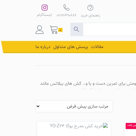
اینستاگرام
راهنمای خرید
02166490689
0
مقالات
پرسش های متداول
درباره ما
اومتی برای تمرین دست و پا و… کش های پیلاتس مانند
یت و قیمت در فروشگاه آنلاین ورزشی ارزان
نمی باشد