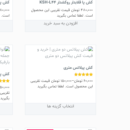
کش پا قلابدار روکشدار KSH-L44
کش پا H-L43
480,000
تومان
قیمت تقریبی این محصول
80,000
است. لطفا تماس بگیرید
است. ل
افزودن به سبد خرید
کش پیلاتس متری
کش پاو
60,000
تومان
–
150,000
تومان
قیمت تقریبی
نمره
4.58
این محصول است. لطفا تماس بگیرید
50,000
نمره
از 5
4.83
تقریبی
این
از 5
بگیرید
محصول
این
انتخاب گزینه ها
دارای
محصو
انواع
دارای
مختلفی
انواع
می