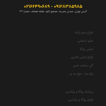
09128385985 - 02166490689
آدرس تهران، میدان منیریه، مجتمع کاوه، طبقه همکف، شماره 23
انواع مایو زنانه
مایو اسلامی
لباس یوگا
انواع لباس لاغری
گن ساعت شنی
زانو بند ، مچ بند و …
زیرانداز یوگا و پیلاتس
لوازم یوگا و پیلاتس