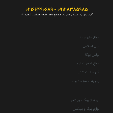
09128385985 - 02166490689
آدرس تهران، میدان منیریه، مجتمع کاوه، طبقه همکف، شماره 23
انواع مایو زنانه
مایو اسلامی
لباس یوگا
انواع لباس لاغری
گن ساعت شنی
زانو بند ، مچ بند و …
زیرانداز یوگا و پیلاتس
لوازم یوگا و پیلاتس