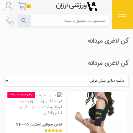
Ski
0
t
conten
گن لاغری مردانه
گن لاغری مردانه
در انبار موجود نمی باشد
لباس سونایی آستردار ST-0015