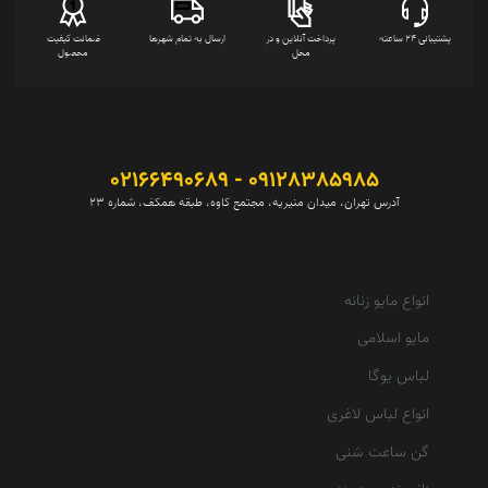
پشتیبانی 24 ساعته
پرداخت آنلاین و در
ارسال به تمام شهرها
ضمانت کیفیت
محل
محصول
09128385985 - 02166490689
آدرس تهران، میدان منیریه، مجتمع کاوه، طبقه همکف، شماره 23
انواع مایو زنانه
مایو اسلامی
لباس یوگا
انواع لباس لاغری
گن ساعت شنی