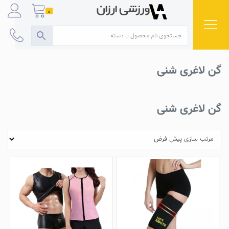
Ski
0
t
conten
گن لاغری شنی
گن لاغری شنی