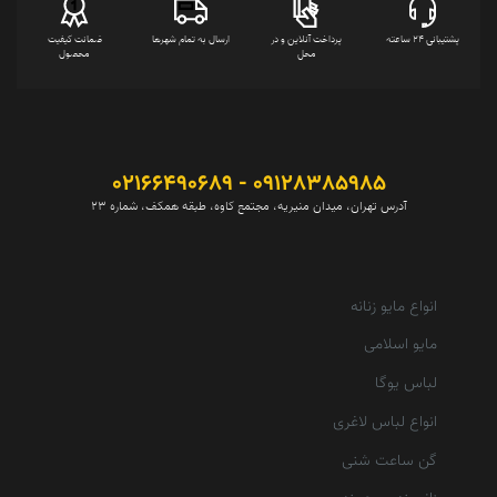
پشتیبانی 24 ساعته
پرداخت آنلاین و در
ارسال به تمام شهرها
ضمانت کیفیت
محل
محصول
09128385985 - 02166490689
آدرس تهران، میدان منیریه، مجتمع کاوه، طبقه همکف، شماره 23
انواع مایو زنانه
مایو اسلامی
لباس یوگا
انواع لباس لاغری
گن ساعت شنی