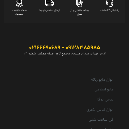
پشتیبانی 24 ساعته
پرداخت آنلاین و در
ارسال به تمام شهرها
ضمانت کیفیت
محل
محصول
09128385985 - 02166490689
آدرس تهران، میدان منیریه، مجتمع کاوه، طبقه همکف، شماره 23
انواع مایو زنانه
مایو اسلامی
لباس یوگا
انواع لباس لاغری
گن ساعت شنی