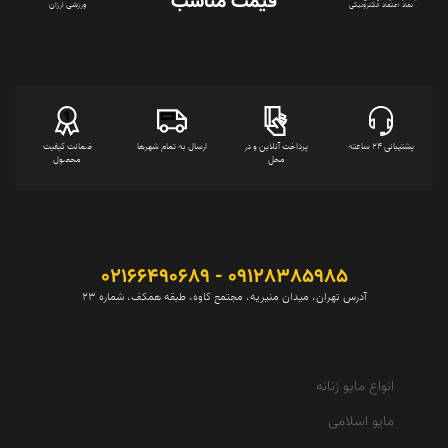
قیمت‌ مناسب
ورزشی ارزان
نماد اعتماد الکترونیکی
پشتیبانی 24 ساعته
پرداخت آنلاین و در
ارسال به تمام شهرها
ضمانت کیفیت
محل
محصول
09128385985 - 02166490689
آدرس تهران، میدان منیریه، مجتمع کاوه، طبقه همکف، شماره 23
انواع مایو زنانه
مایو اسلامی