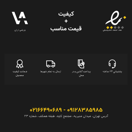
کیفیت
+
قیمت‌ مناسب
ورزشی ارزان
نماد اعتماد الکترونیکی
پشتیبانی 24 ساعته
پرداخت آنلاین و در
ارسال به تمام شهرها
ضمانت کیفیت
محل
محصول
09128385985 - 02166490689
آدرس تهران، میدان منیریه، مجتمع کاوه، طبقه همکف، شماره 23