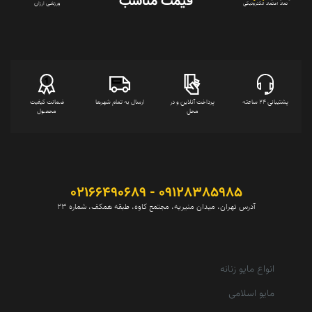
قیمت‌ مناسب
ورزشی ارزان
نماد اعتماد الکترونیکی
پشتیبانی 24 ساعته
پرداخت آنلاین و در
ارسال به تمام شهرها
ضمانت کیفیت
محل
محصول
09128385985 - 02166490689
آدرس تهران، میدان منیریه، مجتمع کاوه، طبقه همکف، شماره 23
انواع مایو زنانه
مایو اسلامی