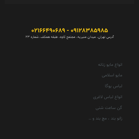
09128385985 - 02166490689
آدرس تهران، میدان منیریه، مجتمع کاوه، طبقه همکف، شماره 23
انواع مایو زنانه
مایو اسلامی
لباس یوگا
انواع لباس لاغری
گن ساعت شنی
زانو بند ، مچ بند و …