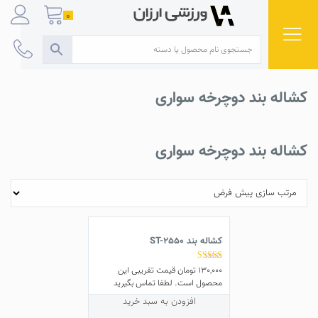
Ski
0
t
conten
کشاله بند دوچرخه سواری
کشاله بند دوچرخه سواری
کشاله بند ST-2550
نمره
130,000
تومان
قیمت تقریبی این
5.00
محصول است. لطفا تماس بگیرید
از 5
افزودن به سبد خرید