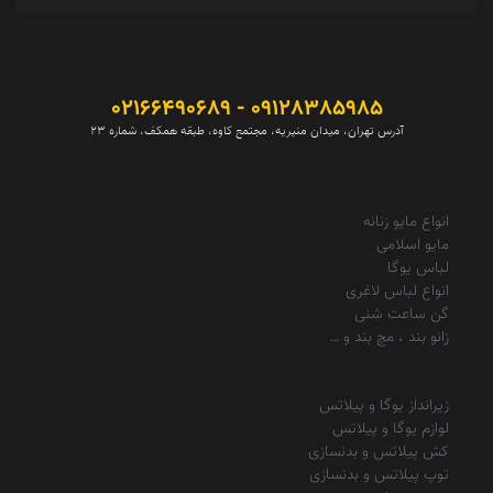
09128385985 - 02166490689
آدرس تهران، میدان منیریه، مجتمع کاوه، طبقه همکف، شماره 23
انواع مایو زنانه
مایو اسلامی
لباس یوگا
انواع لباس لاغری
گن ساعت شنی
زانو بند ، مچ بند و …
زیرانداز یوگا و پیلاتس
لوازم یوگا و پیلاتس
کش پیلاتس و بدنسازی
توپ پیلاتس و بدنسازی