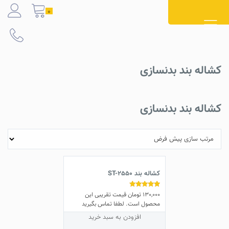
Ski
0
t
conten
کشاله بند بدنسازی
کشاله بند بدنسازی
کشاله بند ST-2550
130,000
تومان
قیمت تقریبی این
نمره
5.00
محصول است. لطفا تماس بگیرید
از 5
افزودن به سبد خرید