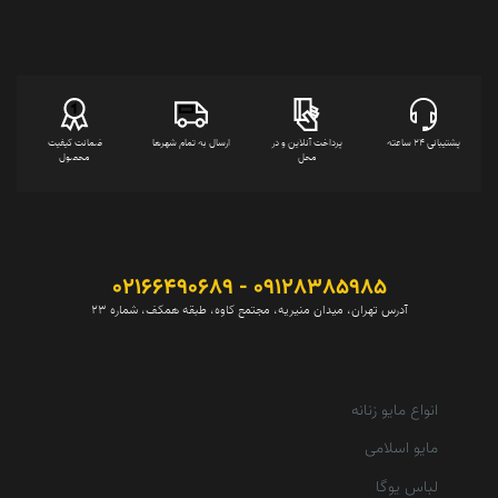
پشتیبانی 24 ساعته
پرداخت آنلاین و در
ارسال به تمام شهرها
ضمانت کیفیت
محل
محصول
09128385985 - 02166490689
آدرس تهران، میدان منیریه، مجتمع کاوه، طبقه همکف، شماره 23
انواع مایو زنانه
مایو اسلامی
لباس یوگا