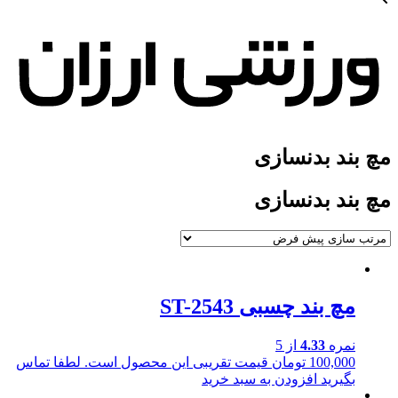
مچ بند بدنسازی
مچ بند بدنسازی
مچ بند چسبی ST-2543
نمره
4.33
از 5
100,000
تومان
قیمت تقریبی این محصول است. لطفا تماس
بگیرید
افزودن به سبد خرید