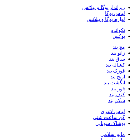
زیرانداز یوگا و پیلاتس
لباس یوگا
لوازم یوگا و پیلاتس
تکواندو
بوکس
مچ بند
زانو بند
ساق بند
کشاله بند
قوزک بند
آرنج بند
انگشت بند
قوز بند
کتف بند
شکم‌ بند
لباس لاغری
گن ساعت شنی
پوشاک سونایی
مایو اسلامی