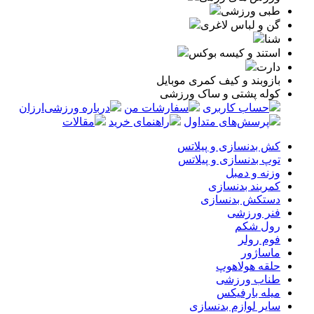
طبی ورزشی
گن و لباس لاغری
شنا
استند و کیسه بوکس
دارت
بازوبند و کیف کمری موبایل
کوله پشتی و ساک ورزشی
حساب کاربری
سفارشات من
درباره ورزشی‌ارزان
پرسش‌های متداول
راهنمای خرید
مقالات
کش بدنسازی و پیلاتس
توپ بدنسازی و پیلاتس
وزنه و دمبل
کمربند بدنسازی
دستکش بدنسازی
فنر ورزشی
رول شکم
فوم رولر
ماساژور
حلقه هولاهوپ
طناب ورزشی
میله بارفیکس
سایر لوازم بدنسازی