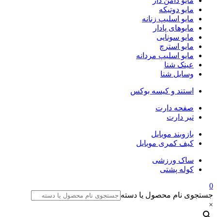
مایو دامن دار
مایو دوتیکه
مایو اسلیپ زنانه
مایو‌های پادار
مایو سونایی
مایو استرچ
مایو اسلیپ مردانه
عینک شنا
وسایل شنا
استند و کیسه بوکس
صفحه دارت
تیر دارت
بازوبند موبایل
کیف کمری موبایل
ساک ورزشی
کوله پشتی
0
جستجوی نام محصول یا دسته
×