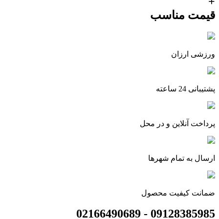
+
قیمت‌ مناسب
ورزشی ارزان
پشتیبانی 24 ساعته
پرداخت آنلاین و در محل
ارسال به تمام شهرها
ضمانت کیفیت محصول
09128385985 - 02166490689