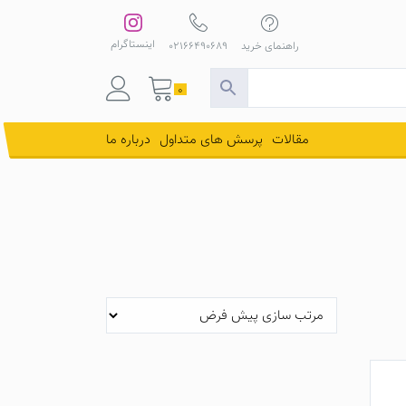
اینستاگرام
راهنمای خرید
02166490689
0
مقالات
پرسش های متداول
درباره ما