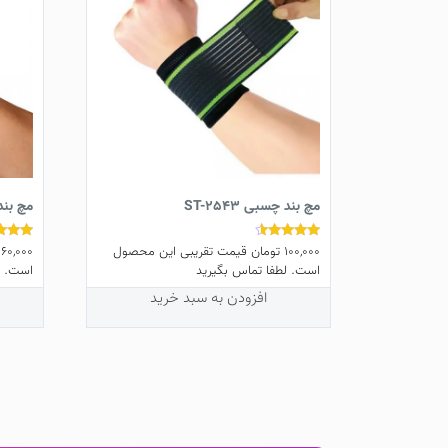
مچ بند چسبی ST-2543
مچ بند -2542
100,000
تومان
قیمت تقریبی این محصول
60,000
نمره
نمره
4.50
4.33
است. لطفا تماس بگیرید
است. ل
از 5
از 5
افزودن به سبد خرید