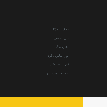
انواع مایو زنانه
مایو اسلامی
لباس یوگا
انواع لباس لاغری
گن ساعت شنی
زانو بند ، مچ بند و …