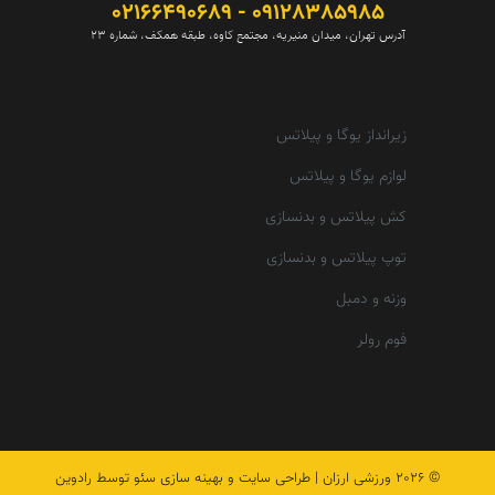
09128385985 - 02166490689
آدرس تهران، میدان منیریه، مجتمع کاوه، طبقه همکف، شماره 23
زیرانداز یوگا و پیلاتس
لوازم یوگا و پیلاتس
کش پیلاتس و بدنسازی
توپ پیلاتس و بدنسازی
وزنه و دمبل
فوم رولر
© 2026
ورزشی ارزان
|
طراحی سایت و بهینه سازی سئو توسط رادوین