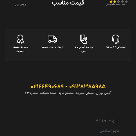
قیمت‌ مناسب
ورزشی ارزان
نماد اعتماد الکترونیکی
پشتیبانی 24 ساعته
پرداخت آنلاین و در
ارسال به تمام شهرها
ضمانت کیفیت
محل
محصول
09128385985 - 02166490689
آدرس تهران، میدان منیریه، مجتمع کاوه، طبقه همکف، شماره 23
انواع مایو زنانه
مایو اسلامی