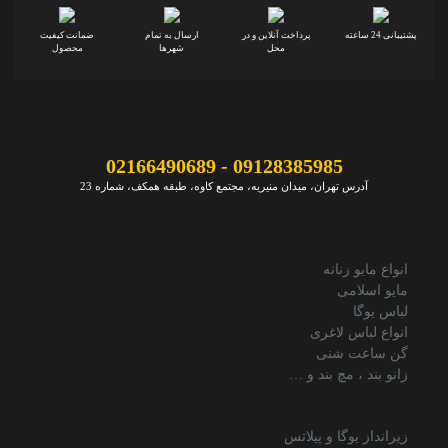
پشتیبانی 24 ساعته
پرداخت آنلاین و در
ارسال به تمام
ضمانت کیفیت
محل
شهرها
محصول
09128385985 - 02166490689
آدرس تهران، میدان منیریه، مجتمع کاوه، طبقه همکف، شماره 23
انواع مایو زنانه
مایو اسلامی
لباس یوگا
انواع لباس لاغری
گن ساعت شنی
زانو بند ، مچ بند و …
زیرانداز یوگا و پیلاتس