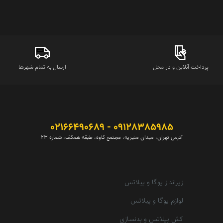
پرداخت آنلاین و در محل
ارسال به تمام شهرها
09128385985 - 02166490689
آدرس تهران، میدان منیریه، مجتمع کاوه، طبقه همکف، شماره 23
زیرانداز یوگا و پیلاتس
لوازم یوگا و پیلاتس
کش پیلاتس و بدنسازی