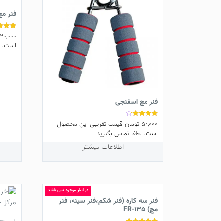
فنر مچ م
20,000
نمره
4.50
است. ل
از 5
فنر مچ اسفنجی
50,000
تومان
قیمت تقریبی این محصول
نمره
4.00
است. لطفا تماس بگیرید
از 5
اطلاعات بیشتر
در انبار موجود نمی باشد
فنر سه کاره (فنر شکم،فنر سینه، فنر
مچ) FR-135