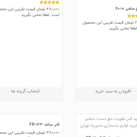
تغیر 10-40
480,000
تومان
قیمت تقریبی این محص
نمره
5.00
است. لطفا تماس بگیرید
از 5
این
2
تومان
قیمت تقریبی این محصول
طفا تماس بگیرید
محصول
دارای
انواع
مختلفی
می
باشد.
گزینه
ها
ممکن
است
افزودن به سبد خرید
انتخاب گزینه ها
در
صفحه
محصول
انتخاب
شوند
فنر ساعد FR-123
380,000
تومان
قیمت تقریبی این مح