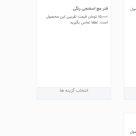
فنر مچ اسفنجی رنگی
ول
15,000
تومان
قیمت تقریبی این محصول
است. لطفا تماس بگیرید
این
محصول
دارای
انواع
مختلفی
می
باشد.
گزینه
ها
ممکن
انتخاب گزینه ها
است
در
صفحه
محصول
انتخاب
شوند
صول