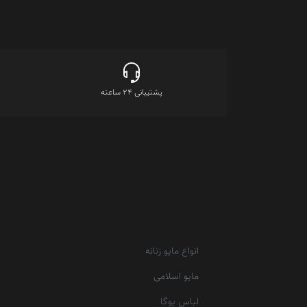
پشتیبانی 24 ساعته
انواع مایو زنانه
مایو اسلامی
لباس یوگا